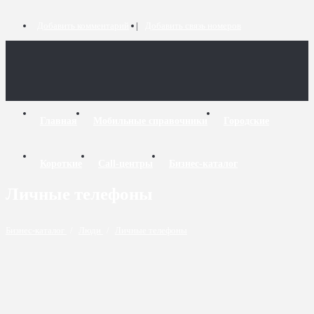
Добавить комментарий
Добавить связь номеров
Главная
Мобильные справочники
Городские
Короткие
Call-центры
Бизнес-каталог
Личные телефоны
Бизнес-каталог
/
Люди
/
Личные телефоны