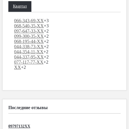
Квартал
066-343-69-XX
+3
068-540-35-XX
+3
097-647-33-XX
+2
099-300-35-XX
+2
068-195-44-XX
+2
044-338-73-XX
+2
044-354-11-XX
+2
044-337-95-XX
+2
077-117-77-XX
+2
XX
+2
Последние отзывы
09797132XX