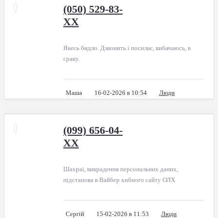
(050) 529-83-
XX
Якесь бидло. Дзвонить і посилає, вибачаюсь, в
сраку.
Маша
16-02-2026 в 10:54
Люди
(099) 656-04-
XX
Шахраї, викрадення персональних даних,
підстанова в Вайбер хибного сайту ОЛХ
Сергій
15-02-2026 в 11:53
Люди