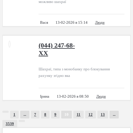
можливо шахраї
Вася
13-02-2026 в 15:14
Люди
(044) 247-68-
XX
Шахраї, типа з монобанку про блокування
рахунку згідно вка
Ірина
13-02-2026 в 08:50
Люди
1
...
7
8
9
10
11
12
13
...
3539