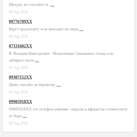
Шахраї, не слухайте їх.
…
09 Aug 2026
09776709XX
Берет предоплату и не выходит на связь
…
09 Aug 2026
07331602XX
В. Валерия Викторовна - Мошенница! Заказывает товар и не
забирает посы
…
07 Aug 2026
09307152XX
Диме спасибо за перевозку
…
07 Aug 2026
09985918XX
09985918XX это телефон клиники - кидалы и аферисты стоматологи
из Харь
…
06 Aug 2026