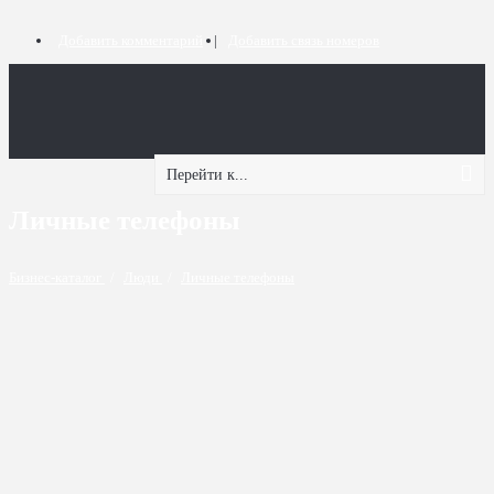
Добавить комментарий
Добавить связь номеров
Перейти к...
Личные телефоны
Бизнес-каталог
/
Люди
/
Личные телефоны