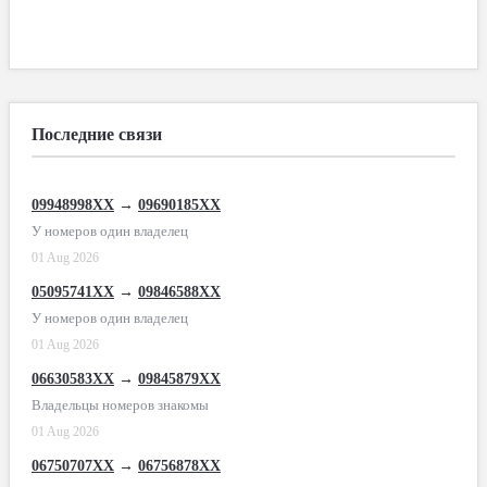
Последние связи
09948998XX
→
09690185XX
У номеров один владелец
01 Aug 2026
05095741XX
→
09846588XX
У номеров один владелец
01 Aug 2026
06630583XX
→
09845879XX
Владельцы номеров знакомы
01 Aug 2026
06750707XX
→
06756878XX