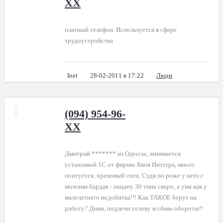
XX
платный телефон. Используется в сфере
трудоустройства
Inet
28-02-2011 в 17:22
Люди
(094) 954-96-
XX
Дмитрий ******* из Одессы, занимается
установкой 1С от фирмы Хвоя Интегра, много
понтуется, хреновый спец. Судя по роже у него с
мозгами бардак - пацану 30 тник скоро, а ума как у
малолетнего недобитка!!! Как ТАКОЕ берут на
работу? Дима, подлечи голову и сбавь обороты!!