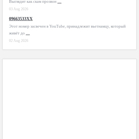
Выглядит как скам прозвон
…
03 Aug 2026
09663533XX
Этот номер засвечен в YouTube, принадлежит вьетнамцу, который
живёт до
…
02 Aug 2026