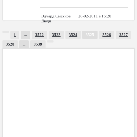
Эдуард Смехнов
28-02-2011 в 16:20
Люди
1
...
3522
3523
3524
3525
3526
3527
3528
...
3539