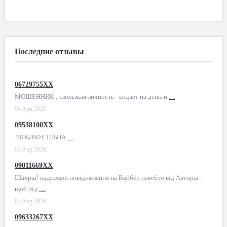
Последние отзывы
06729755XX
МОШЕННИК ; скользкая личность - кидает на деньги
…
04 Aug 2026
09538100XX
ЛЮБЛЮ СІЛЬНА
…
04 Aug 2026
09811669XX
Шахраї! надіслали повідомлення на Вайбер начебто від Авторіа -
щоб під
…
03 Aug 2026
09633267XX