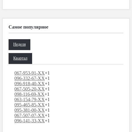
Самое популярное
Неделя
Квартал
067-953-91-XX
+1
096-332-67-XX
+1
096-918-40-XX
+1
067-505-20-XX
+1
098-116-69-XX
+1
063-154-79-XX
+1
095-465-85-XX
+1
095-381-00-XX
+1
067-507-07-XX
+1
096-141-33-XX
+1