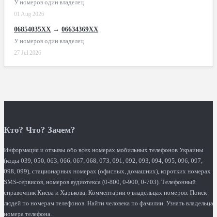
У номеров один владелец
01 Aug 2026
06854035XX
→
06634369XX
У номеров один владелец
27 Jul 2026
Кто? Что? Зачем?
Информация и отзывы обо всех номерах мобильных телефонов Украины
(коды 039, 050, 063, 066, 067, 068, 073, 091, 092, 093, 094, 095, 096, 097,
098, 099), стационарных номерах (офисных, домашних), коротких номерах
SMS-сервисов, номеров аудиотекса (0-800, 0-900, 0-703). Телефонный
справочник Киева и Харькова. Комментарии о владельцах номеров. Поиск
людей по номерам телефонов. Найти человека по фамилии. Узнать владельца
номера телефона.