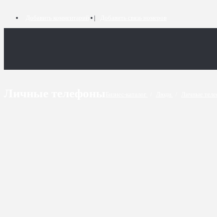
Добавить комментарий
Добавить связь номеров
Личные телефоны
Бизнес-каталог
/
Люди
/
Личные тел