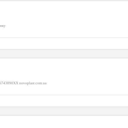
анку
06743890XX novoplast.com.ua