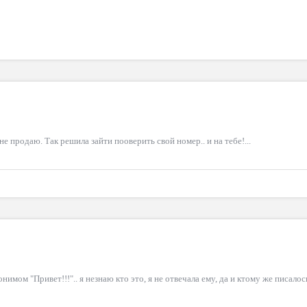
е продаю. Так решила зайти пооверить свой номер.. и на тебе!...
имом "Привет!!!".. я незнаю кто это, я не отвечала ему, да и ктому же писалос