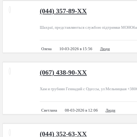
(044) 357-89-XX
Шахраї, представляються службою підтримки МОНОб
Олена
10-03-2026 в 15:56
Люди
(067) 438-90-XX
Хам и грубиян Геннадий с Одессы, ул Мельницкая +38
Светлана
08-03-2026 в 12:06
Люди
(044) 352-63-XX