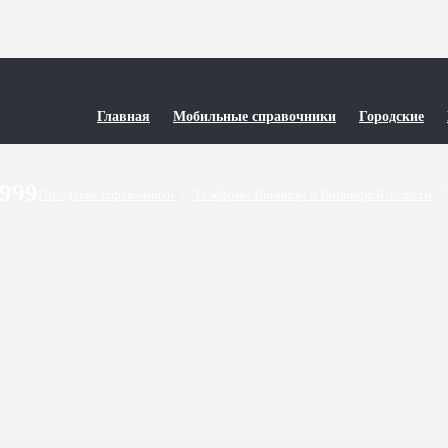
Главная
Мобильные справочники
Городские
9999
Городские справочники
/
Телефоны Винницы и Винницкой области
/