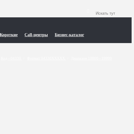
Короткие
Call-центры
Бизнес-каталог
Код - 04330
/
Формат 04330XXXXX
/
Диапазон 10000 - 19999