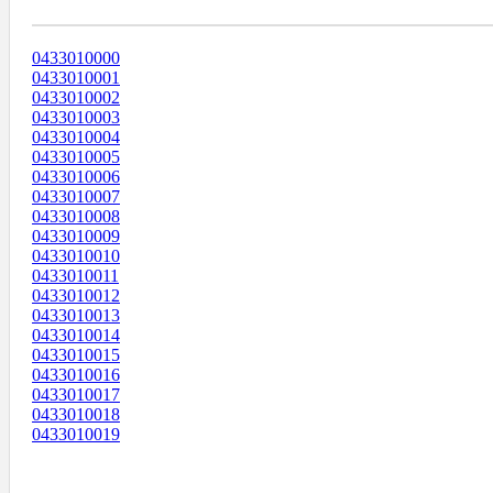
Диапазоны Телефонных Номеров
0433010000
0433010001
0433010002
0433010003
0433010004
0433010005
0433010006
0433010007
0433010008
0433010009
0433010010
0433010011
0433010012
0433010013
0433010014
0433010015
0433010016
0433010017
0433010018
0433010019