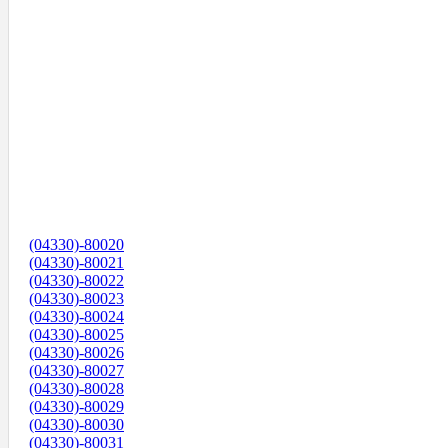
(04330)-80020
(04330)-80021
(04330)-80022
(04330)-80023
(04330)-80024
(04330)-80025
(04330)-80026
(04330)-80027
(04330)-80028
(04330)-80029
(04330)-80030
(04330)-80031