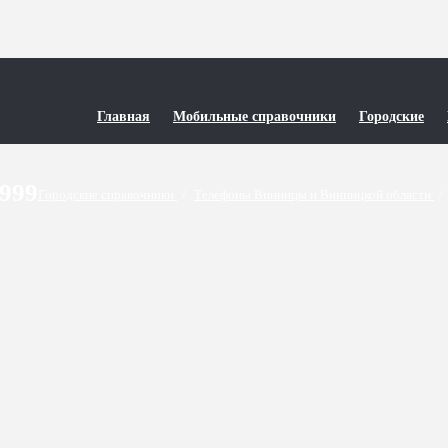
Главная
Мобильные справочники
Городские
9999
Городские справочники
/
Телефоны Винницы и Винницкой области
/