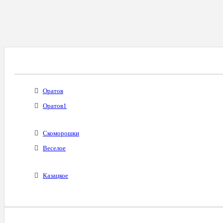
Все Города С Таким Же Междугородним Код
Оратов
Оратов1
Скоморошки
Веселое
Казацкое