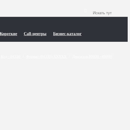
Короткие
Call-центры
Бизнес-каталог
Код - 04330
/
Формат (04330)-XXXXX
/
Диапазон 80000 - 89999