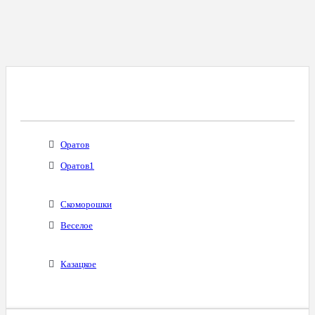
Все Города С Таким Же Междугородним
Кодом
Оратов
Оратов1
Скоморошки
Веселое
Казацкое