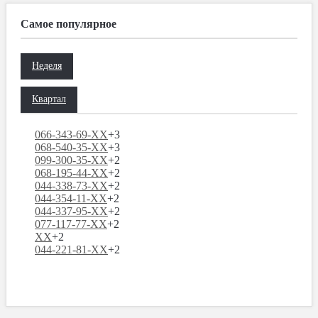
Самое популярное
Неделя
Квартал
066-343-69-XX
+3
068-540-35-XX
+3
099-300-35-XX
+2
068-195-44-XX
+2
044-338-73-XX
+2
044-354-11-XX
+2
044-337-95-XX
+2
077-117-77-XX
+2
XX
+2
044-221-81-XX
+2