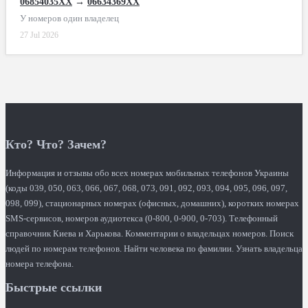
06854035XX
→
06634369XX
У номеров один владелец
27 Jul 2026
Кто? Что? Зачем?
Информация и отзывы обо всех номерах мобильных телефонов Украины
(коды 039, 050, 063, 066, 067, 068, 073, 091, 092, 093, 094, 095, 096, 097,
098, 099), стационарных номерах (офисных, домашних), коротких номерах
SMS-сервисов, номеров аудиотекса (0-800, 0-900, 0-703). Телефонный
справочник Киева и Харькова. Комментарии о владельцах номеров. Поиск
людей по номерам телефонов. Найти человека по фамилии. Узнать владельца
номера телефона.
Быстрые ссылки