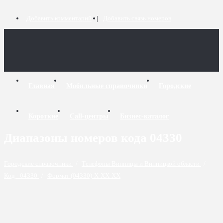
Добавить комментарий
Добавить связь номеров
Главная
Мобильные справочники
Городские
Короткие
Call-центры
Бизнес-каталог
Диапазоны номеров кода 04330
Городские справочники
/
Телефоны Винницы и Винницкой области
/
Код - 04330
/
Формат (04330)-X-XX-XX