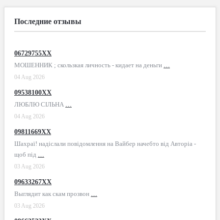
Последние отзывы
06729755XX
МОШЕННИК ; скользкая личность - кидает на деньги
…
04 Aug 2026
09538100XX
ЛЮБЛЮ СІЛЬНА
…
04 Aug 2026
09811669XX
Шахраї! надіслали повідомлення на Вайбер начебто від Авторіа -
щоб під
…
03 Aug 2026
09633267XX
Выглядит как скам прозвон
…
03 Aug 2026