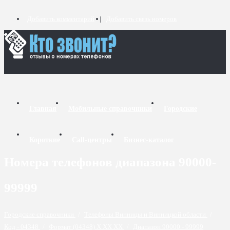
Добавить комментарий
Добавить связь номеров
Главная
Мобильные справочники
Городские
Короткие
Call-центры
Бизнес-каталог
Номера телефонов диапазона 90000-
99999
Городские справочники
/
Телефоны Винницы и Винницкой области
/
Код - 04348
/
Формат (04348) X XX XX
/
Диапазон 90000 - 99999