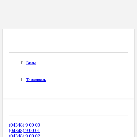
Все Города С Таким Же Междугородним
Кодом
Вилы
Томашполь
Диапазоны Телефонных Номеров
(04348) 9 00 00
(04348) 9 00 01
(04348) 9 00 02