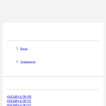
Все Города С Таким Же Междугородним
Кодом
Вилы
Томашполь
Диапазоны Телефонных Номеров
(04348)-6 00 00
(04348)-6 00 01
(04348)-6 00 02