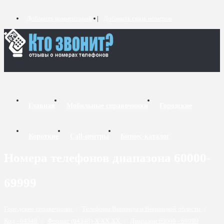
Добавить комментарий
Добавить связь номеров
Главная
Мобильные справочники
Городские
Короткие
Call-центры
Бизнес-каталог
Номера телефонов диапазона 60000-
69999
Городские справочники
/
Телефоны Винницы и Винницкой области
/
Код - 04348
/
Формат (04348)-X XX XX
/
Диапазон 60000 - 69999