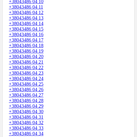
+38043486 04 10
+38043486 04 11
+38043486 04 12
+38043486 04 13
+38043486 04 14
+38043486 04 15
+38043486 04 16
+38043486 04 17
+38043486 04 18
+38043486 04 19
+38043486 04 20
+38043486 04 21
+38043486 04 22
+38043486 04 23
+38043486 04 24
+38043486 04 25
+38043486 04 26
+38043486 04 27
+38043486 04 28
+38043486 04 29
+38043486 04 30
+38043486 04 31
+38043486 04 32
+38043486 04 33
+38043486 04 34