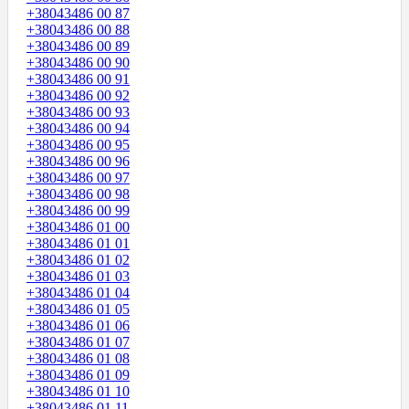
+38043486 00 87
+38043486 00 88
+38043486 00 89
+38043486 00 90
+38043486 00 91
+38043486 00 92
+38043486 00 93
+38043486 00 94
+38043486 00 95
+38043486 00 96
+38043486 00 97
+38043486 00 98
+38043486 00 99
+38043486 01 00
+38043486 01 01
+38043486 01 02
+38043486 01 03
+38043486 01 04
+38043486 01 05
+38043486 01 06
+38043486 01 07
+38043486 01 08
+38043486 01 09
+38043486 01 10
+38043486 01 11