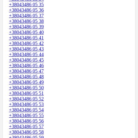
+38043486 05 35
+38043486 05 36
+38043486 05 37
+38043486 05 38
+38043486 05 39
+38043486 05 40
+38043486 05 41
+38043486 05 42
+38043486 05 43
+38043486 05 44
+38043486 05 45
+38043486 05 46
+38043486 05 47
+38043486 05 48
+38043486 05 49
+38043486 05 50
+38043486 05 51
+38043486 05 52
+38043486 05 53
+38043486 05 54
+38043486 05 55
+38043486 05 56
+38043486 05 57
+38043486 05 58
+38043486 05 59