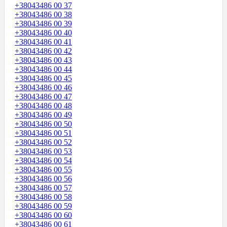
+38043486 00 37
+38043486 00 38
+38043486 00 39
+38043486 00 40
+38043486 00 41
+38043486 00 42
+38043486 00 43
+38043486 00 44
+38043486 00 45
+38043486 00 46
+38043486 00 47
+38043486 00 48
+38043486 00 49
+38043486 00 50
+38043486 00 51
+38043486 00 52
+38043486 00 53
+38043486 00 54
+38043486 00 55
+38043486 00 56
+38043486 00 57
+38043486 00 58
+38043486 00 59
+38043486 00 60
+38043486 00 61