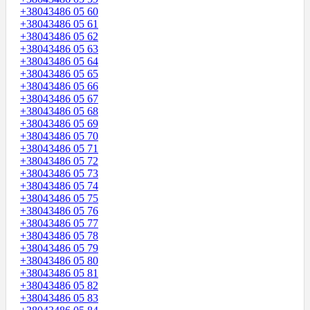
+38043486 05 60
+38043486 05 61
+38043486 05 62
+38043486 05 63
+38043486 05 64
+38043486 05 65
+38043486 05 66
+38043486 05 67
+38043486 05 68
+38043486 05 69
+38043486 05 70
+38043486 05 71
+38043486 05 72
+38043486 05 73
+38043486 05 74
+38043486 05 75
+38043486 05 76
+38043486 05 77
+38043486 05 78
+38043486 05 79
+38043486 05 80
+38043486 05 81
+38043486 05 82
+38043486 05 83