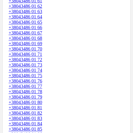
+38043486 01 61
+38043486 01 62
+38043486 01 63
+38043486 01 64
+38043486 01 65
+38043486 01 66
+38043486 01 67
+38043486 01 68
+38043486 01 69
+38043486 01 70
+38043486 01 71
+38043486 01 72
+38043486 01 73
+38043486 01 74
+38043486 01 75
+38043486 01 76
+38043486 01 77
+38043486 01 78
+38043486 01 79
+38043486 01 80
+38043486 01 81
+38043486 01 82
+38043486 01 83
+38043486 01 84
+38043486 01 85