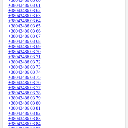
+38043486 03 60
+38043486 03 61
+38043486 03 62
+38043486 03 63
+38043486 03 64
+38043486 03 65
+38043486 03 66
+38043486 03 67
+38043486 03 68
+38043486 03 69
+38043486 03 70
+38043486 03 71
+38043486 03 72
+38043486 03 73
+38043486 03 74
+38043486 03 75
+38043486 03 76
+38043486 03 77
+38043486 03 78
+38043486 03 79
+38043486 03 80
+38043486 03 81
+38043486 03 82
+38043486 03 83
+38043486 03 84