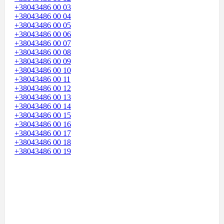
+38043486 00 03
+38043486 00 04
+38043486 00 05
+38043486 00 06
+38043486 00 07
+38043486 00 08
+38043486 00 09
+38043486 00 10
+38043486 00 11
+38043486 00 12
+38043486 00 13
+38043486 00 14
+38043486 00 15
+38043486 00 16
+38043486 00 17
+38043486 00 18
+38043486 00 19