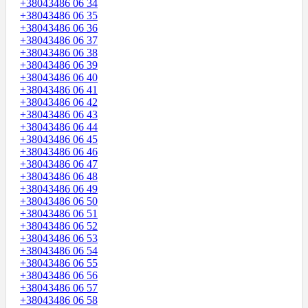
+38043486 06 34
+38043486 06 35
+38043486 06 36
+38043486 06 37
+38043486 06 38
+38043486 06 39
+38043486 06 40
+38043486 06 41
+38043486 06 42
+38043486 06 43
+38043486 06 44
+38043486 06 45
+38043486 06 46
+38043486 06 47
+38043486 06 48
+38043486 06 49
+38043486 06 50
+38043486 06 51
+38043486 06 52
+38043486 06 53
+38043486 06 54
+38043486 06 55
+38043486 06 56
+38043486 06 57
+38043486 06 58