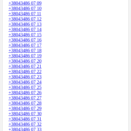
+38043486 07 09
+38043486 07 10
+38043486 07 11
+38043486 07 12
+38043486 07 13
+38043486 07 14
+38043486 07 15
+38043486 07 16
+38043486 07 17
+38043486 07 18
+38043486 07 19
+38043486 07 20
+38043486 07 21
+38043486 07 22
+38043486 07 23
+38043486 07 24
+38043486 07 25
+38043486 07 26
+38043486 07 27
+38043486 07 28
+38043486 07 29
+38043486 07 30
+38043486 07 31
+38043486 07 32
+38043486 07 33