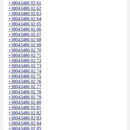
+38043486 02 61
+38043486 02 62
+38043486 02 63
+38043486 02 64
+38043486 02 65
+38043486 02 66
+38043486 02 67
+38043486 02 68
+38043486 02 69
+38043486 02 70
+38043486 02 71
+38043486 02 72
+38043486 02 73
+38043486 02 74
+38043486 02 75
+38043486 02 76
+38043486 02 77
+38043486 02 78
+38043486 02 79
+38043486 02 80
+38043486 02 81
+38043486 02 82
+38043486 02 83
+38043486 02 84
+38043486 02 85