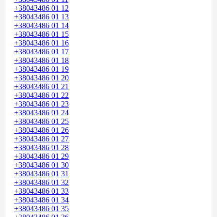
+38043486 01 12
+38043486 01 13
+38043486 01 14
+38043486 01 15
+38043486 01 16
+38043486 01 17
+38043486 01 18
+38043486 01 19
+38043486 01 20
+38043486 01 21
+38043486 01 22
+38043486 01 23
+38043486 01 24
+38043486 01 25
+38043486 01 26
+38043486 01 27
+38043486 01 28
+38043486 01 29
+38043486 01 30
+38043486 01 31
+38043486 01 32
+38043486 01 33
+38043486 01 34
+38043486 01 35