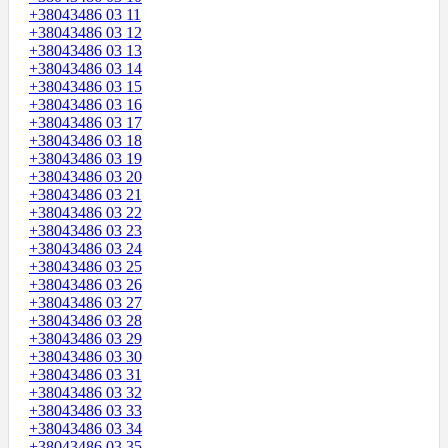
+38043486 03 11
+38043486 03 12
+38043486 03 13
+38043486 03 14
+38043486 03 15
+38043486 03 16
+38043486 03 17
+38043486 03 18
+38043486 03 19
+38043486 03 20
+38043486 03 21
+38043486 03 22
+38043486 03 23
+38043486 03 24
+38043486 03 25
+38043486 03 26
+38043486 03 27
+38043486 03 28
+38043486 03 29
+38043486 03 30
+38043486 03 31
+38043486 03 32
+38043486 03 33
+38043486 03 34
+38043486 03 35