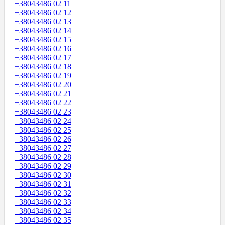
+38043486 02 11
+38043486 02 12
+38043486 02 13
+38043486 02 14
+38043486 02 15
+38043486 02 16
+38043486 02 17
+38043486 02 18
+38043486 02 19
+38043486 02 20
+38043486 02 21
+38043486 02 22
+38043486 02 23
+38043486 02 24
+38043486 02 25
+38043486 02 26
+38043486 02 27
+38043486 02 28
+38043486 02 29
+38043486 02 30
+38043486 02 31
+38043486 02 32
+38043486 02 33
+38043486 02 34
+38043486 02 35