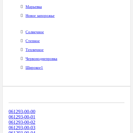
Марьевка
Новое запорожье
Солнечное
Степное
Тепличное
Червоноднепровка
Широкое1
Диапазоны Телефонных Номеров
061293-00-00
061293-00-01
061293-00-02
061293-00-03
061293-00-04