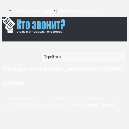
Добавить комментарий
Добавить связь номеров
Перейти к...
Номера телефонов диапазона 930000-
939999
Городские справочники
/
Телефоны Запорожья и Запорожской области
/
Код - 0612
/
Формат 0612XX-XX-XX
/
Диапазон 930000 - 939999