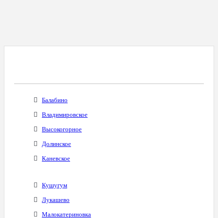
Все Города С Таким Же Междугородним
Кодом
Балабино
Владимировское
Высокогорное
Долинское
Каневское
Кушугум
Лукашево
Малокатериновка