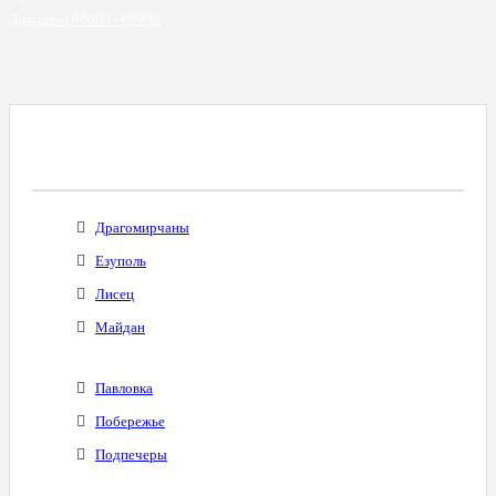
Диапазон 60000 - 69999
Все Города С Таким Же Междугородним
Кодом
Драгомирчаны
Езуполь
Лисец
Майдан
Павловка
Побережье
Подпечеры