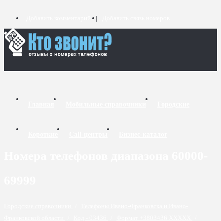
Добавить комментарий
Добавить связь номеров
Главная
Мобильные справочники
Городские
Короткие
Call-центры
Бизнес-каталог
Номера телефонов диапазона 60000-
69999
Городские справочники
/
Телефоны Ивано-Франковска и Ивано-
Франковской области
/
Код - 03436
/
Формат +3803436 XXXXX
/