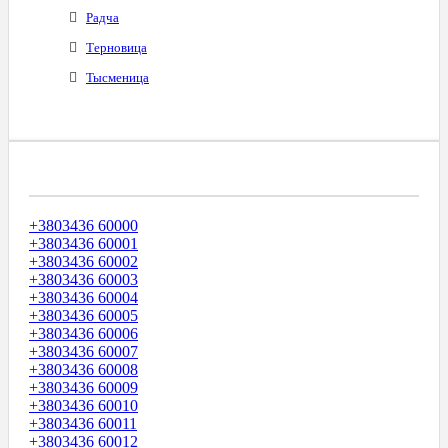
Радча
Терновица
Тысменица
Диапазоны Телефонных Номеров
+3803436 60000
+3803436 60001
+3803436 60002
+3803436 60003
+3803436 60004
+3803436 60005
+3803436 60006
+3803436 60007
+3803436 60008
+3803436 60009
+3803436 60010
+3803436 60011
+3803436 60012