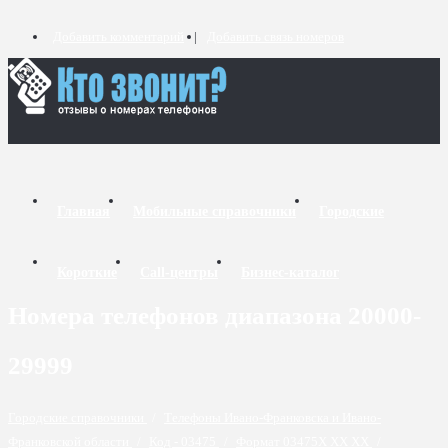
Добавить комментарий
Добавить связь номеров
Главная
Мобильные справочники
Городские
Короткие
Call-центры
Бизнес-каталог
Номера телефонов диапазона 20000-
29999
Городские справочники
/
Телефоны Ивано-Франковска и Ивано-
Франковской области
/
Код - 03475
/
Формат 03475X XX XX
/