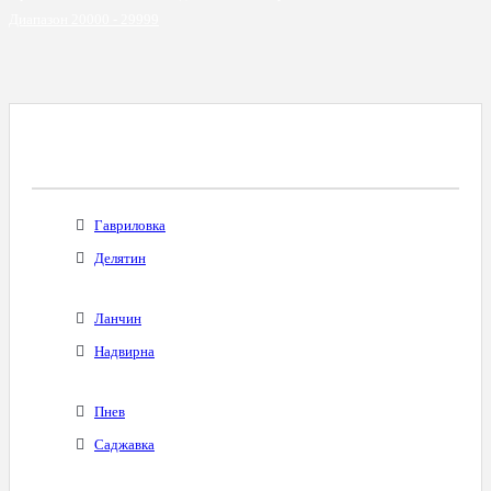
Диапазон 20000 - 29999
Все Города С Таким Же Междугородним
Кодом
Гавриловка
Делятин
Ланчин
Надвирна
Пнев
Саджавка