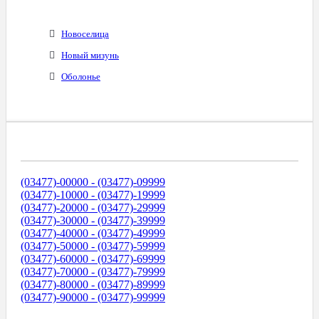
Новоселица
Новый мизунь
Оболонье
Диапазоны Телефонных Номеров
(03477)-00000 - (03477)-09999
(03477)-10000 - (03477)-19999
(03477)-20000 - (03477)-29999
(03477)-30000 - (03477)-39999
(03477)-40000 - (03477)-49999
(03477)-50000 - (03477)-59999
(03477)-60000 - (03477)-69999
(03477)-70000 - (03477)-79999
(03477)-80000 - (03477)-89999
(03477)-90000 - (03477)-99999