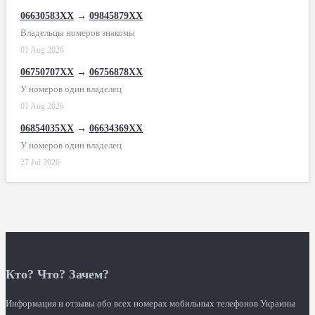
06630583XX
→
09845879XX
Владельцы номеров знакомы
01 Aug 2026
06750707XX
→
06756878XX
У номеров один владелец
01 Aug 2026
06854035XX
→
06634369XX
У номеров один владелец
27 Jul 2026
Кто? Что? Зачем?
Информация и отзывы обо всех номерах мобильных телефонов Украины