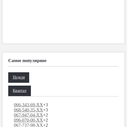
Самое популярное
Неделя
Квартал
066-343-69-XX
+3
068-540-35-XX
+3
067-947-04-XX
+2
096-070-00-XX
+2
067-737-98-XX
+2