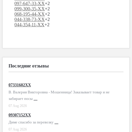
097-647-33-XX
+2
099-300-35-XX
+2
068-195-44-XX
+2
044-338-73-XX
+2
044-354-11-XX
+2
Последние отзывы
07331602XX
В. Валерия Викторовна - Мошенница! Заказывает товар и не
забирает посы
…
07 Aug 2026
09307152XX
Диме спасибо за перевозку
…
07 Aug 2026