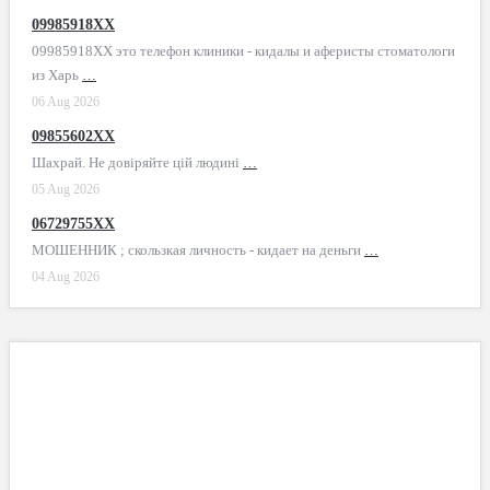
09985918XX
09985918XX это телефон клиники - кидалы и аферисты стоматологи
из Харь
…
06 Aug 2026
09855602XX
Шахрай. Не довіряйте цій людині
…
05 Aug 2026
06729755XX
МОШЕННИК ; скользкая личность - кидает на деньги
…
04 Aug 2026