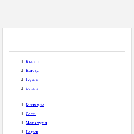
Все Города С Таким Же Междугородним
Кодом
Болехов
Выгода
Герыня
Долина
Княжелука
Лолин
Малая турья
Надиев