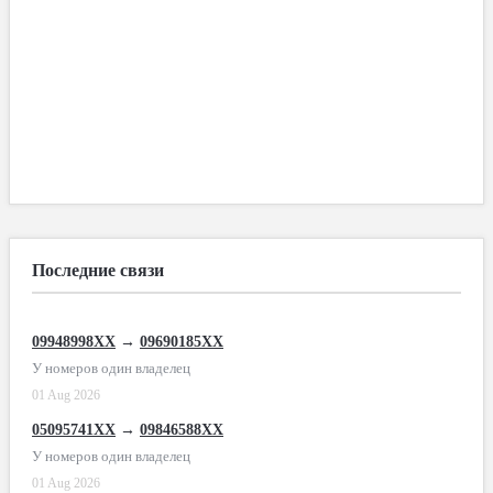
Последние связи
09948998XX
→
09690185XX
У номеров один владелец
01 Aug 2026
05095741XX
→
09846588XX
У номеров один владелец
01 Aug 2026