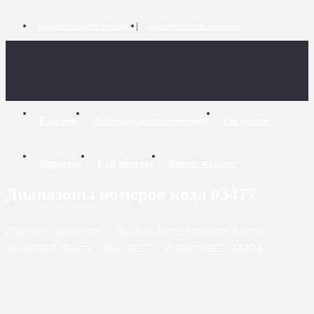
Добавить комментарий
Добавить связь номеров
Главная
Мобильные справочники
Городские
Короткие
Call-центры
Бизнес-каталог
Диапазоны номеров кода 03477
Городские справочники
/
Телефоны Ивано-Франковска и Ивано-
Франковской области
/
Код - 03477
/
Формат (03477)-XXXXX