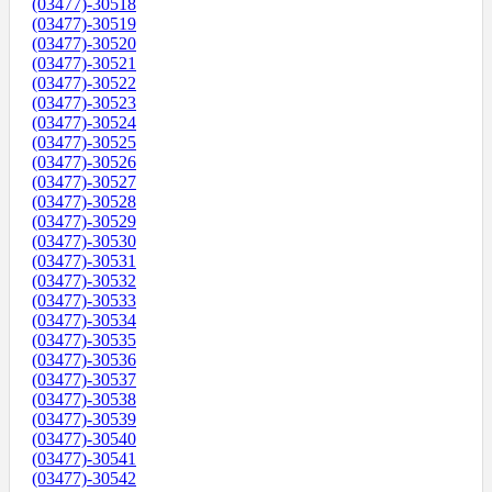
(03477)-30518
(03477)-30519
(03477)-30520
(03477)-30521
(03477)-30522
(03477)-30523
(03477)-30524
(03477)-30525
(03477)-30526
(03477)-30527
(03477)-30528
(03477)-30529
(03477)-30530
(03477)-30531
(03477)-30532
(03477)-30533
(03477)-30534
(03477)-30535
(03477)-30536
(03477)-30537
(03477)-30538
(03477)-30539
(03477)-30540
(03477)-30541
(03477)-30542