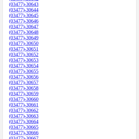
(03477)-30643
(03477)-30644
(03477)-30645
(03477)-30646
(03477)-30647
(03477)-30648
(03477)-30649
(03477)-30650
(03477)-30651
(03477)-30652
(03477)-30653
(03477)-30654
(03477)-30655
(03477)-30656
(03477)-30657
(03477)-30658
(03477)-30659
(03477)-30660
(03477)-30661
(03477)-30662
(03477)-30663
(03477)-30664
(03477)-30665
(03477)-30666
(03477)-30667