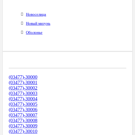
Новоселица
Новый мизунь
Оболонье
Диапазоны Телефонных Номеров
(03477)-30000
(03477)-30001
(03477)-30002
(03477)-30003
(03477)-30004
(03477)-30005
(03477)-30006
(03477)-30007
(03477)-30008
(03477)-30009
(03477)-30010