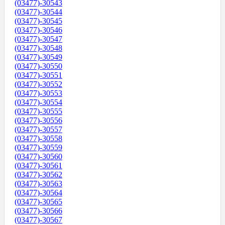
(03477)-30543
(03477)-30544
(03477)-30545
(03477)-30546
(03477)-30547
(03477)-30548
(03477)-30549
(03477)-30550
(03477)-30551
(03477)-30552
(03477)-30553
(03477)-30554
(03477)-30555
(03477)-30556
(03477)-30557
(03477)-30558
(03477)-30559
(03477)-30560
(03477)-30561
(03477)-30562
(03477)-30563
(03477)-30564
(03477)-30565
(03477)-30566
(03477)-30567