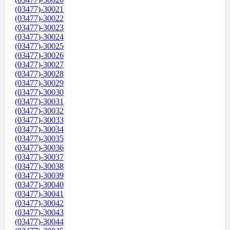
(03477)-30021
(03477)-30022
(03477)-30023
(03477)-30024
(03477)-30025
(03477)-30026
(03477)-30027
(03477)-30028
(03477)-30029
(03477)-30030
(03477)-30031
(03477)-30032
(03477)-30033
(03477)-30034
(03477)-30035
(03477)-30036
(03477)-30037
(03477)-30038
(03477)-30039
(03477)-30040
(03477)-30041
(03477)-30042
(03477)-30043
(03477)-30044