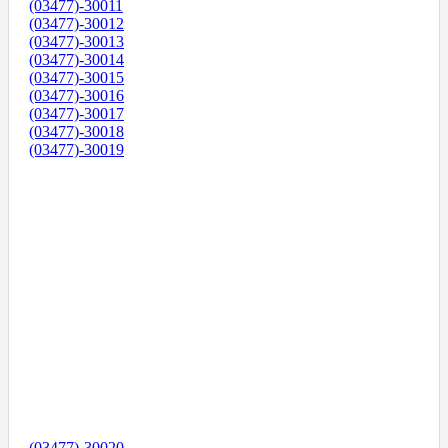
(03477)-30011
(03477)-30012
(03477)-30013
(03477)-30014
(03477)-30015
(03477)-30016
(03477)-30017
(03477)-30018
(03477)-30019
(03477)-30020