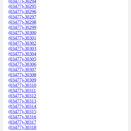
(03477)-30294
(03477)-30295
(03477)-30296
(03477)-30297
(03477)-30298
(03477)-30299
(03477)-30300
(03477)-30301
(03477)-30302
(03477)-30303
(03477)-30304
(03477)-30305
(03477)-30306
(03477)-30307
(03477)-30308
(03477)-30309
(03477)-30310
(03477)-30311
(03477)-30312
(03477)-30313
(03477)-30314
(03477)-30315
(03477)-30316
(03477)-30317
(03477)-30318