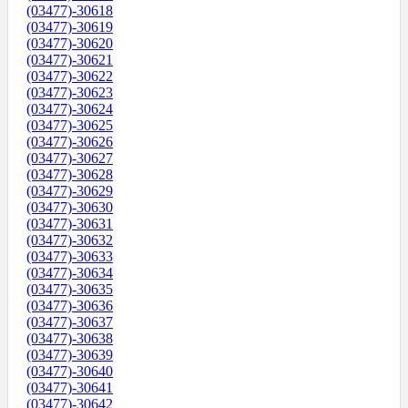
(03477)-30618
(03477)-30619
(03477)-30620
(03477)-30621
(03477)-30622
(03477)-30623
(03477)-30624
(03477)-30625
(03477)-30626
(03477)-30627
(03477)-30628
(03477)-30629
(03477)-30630
(03477)-30631
(03477)-30632
(03477)-30633
(03477)-30634
(03477)-30635
(03477)-30636
(03477)-30637
(03477)-30638
(03477)-30639
(03477)-30640
(03477)-30641
(03477)-30642