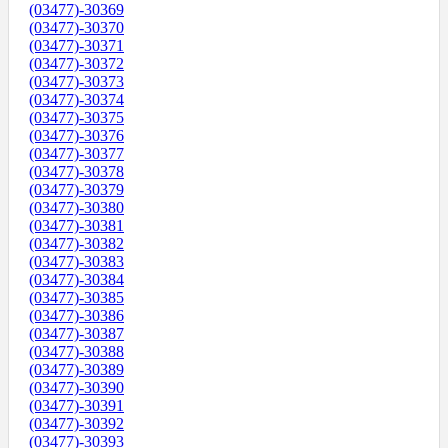
(03477)-30369
(03477)-30370
(03477)-30371
(03477)-30372
(03477)-30373
(03477)-30374
(03477)-30375
(03477)-30376
(03477)-30377
(03477)-30378
(03477)-30379
(03477)-30380
(03477)-30381
(03477)-30382
(03477)-30383
(03477)-30384
(03477)-30385
(03477)-30386
(03477)-30387
(03477)-30388
(03477)-30389
(03477)-30390
(03477)-30391
(03477)-30392
(03477)-30393