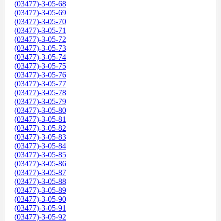
(03477)-3-05-68
(03477)-3-05-69
(03477)-3-05-70
(03477)-3-05-71
(03477)-3-05-72
(03477)-3-05-73
(03477)-3-05-74
(03477)-3-05-75
(03477)-3-05-76
(03477)-3-05-77
(03477)-3-05-78
(03477)-3-05-79
(03477)-3-05-80
(03477)-3-05-81
(03477)-3-05-82
(03477)-3-05-83
(03477)-3-05-84
(03477)-3-05-85
(03477)-3-05-86
(03477)-3-05-87
(03477)-3-05-88
(03477)-3-05-89
(03477)-3-05-90
(03477)-3-05-91
(03477)-3-05-92