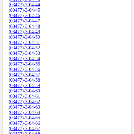
(03477)-3-04-44
(03477)-3-04-45
(03477)-3-04-46
(03477)-3-04-47
(03477)-3-04-48
(03477)-3-04-49
(03477)-3-04-50
(03477)-3-04-51
(03477)-3-04-52
(03477)-3-04-53
(03477)-3-04-54
(03477)-3-04-55
(03477)-3-04-56
(03477)-3-04-57
(03477)-3-04-58
(03477)-3-04-59
(03477)-3-04-60
(03477)-3-04-61
(03477)-3-04-62
(03477)-3-04-63
(03477)-3-04-64
(03477)-3-04-65
(03477)-3-04-66
(03477)-3-04-67
(03477)-3-04-68