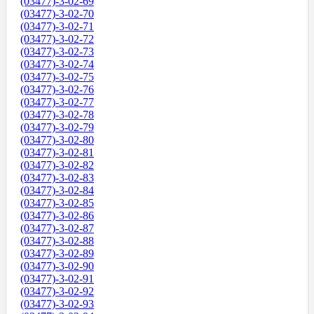
(03477)-3-02-69
(03477)-3-02-70
(03477)-3-02-71
(03477)-3-02-72
(03477)-3-02-73
(03477)-3-02-74
(03477)-3-02-75
(03477)-3-02-76
(03477)-3-02-77
(03477)-3-02-78
(03477)-3-02-79
(03477)-3-02-80
(03477)-3-02-81
(03477)-3-02-82
(03477)-3-02-83
(03477)-3-02-84
(03477)-3-02-85
(03477)-3-02-86
(03477)-3-02-87
(03477)-3-02-88
(03477)-3-02-89
(03477)-3-02-90
(03477)-3-02-91
(03477)-3-02-92
(03477)-3-02-93