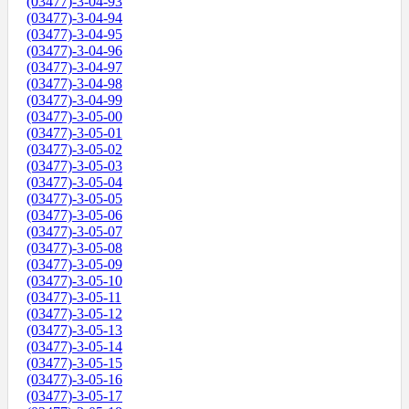
(03477)-3-04-93
(03477)-3-04-94
(03477)-3-04-95
(03477)-3-04-96
(03477)-3-04-97
(03477)-3-04-98
(03477)-3-04-99
(03477)-3-05-00
(03477)-3-05-01
(03477)-3-05-02
(03477)-3-05-03
(03477)-3-05-04
(03477)-3-05-05
(03477)-3-05-06
(03477)-3-05-07
(03477)-3-05-08
(03477)-3-05-09
(03477)-3-05-10
(03477)-3-05-11
(03477)-3-05-12
(03477)-3-05-13
(03477)-3-05-14
(03477)-3-05-15
(03477)-3-05-16
(03477)-3-05-17