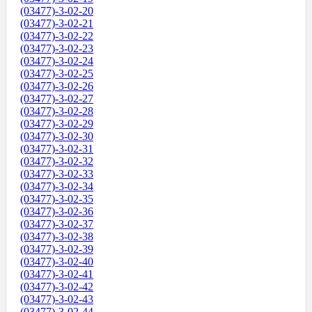
(03477)-3-02-20
(03477)-3-02-21
(03477)-3-02-22
(03477)-3-02-23
(03477)-3-02-24
(03477)-3-02-25
(03477)-3-02-26
(03477)-3-02-27
(03477)-3-02-28
(03477)-3-02-29
(03477)-3-02-30
(03477)-3-02-31
(03477)-3-02-32
(03477)-3-02-33
(03477)-3-02-34
(03477)-3-02-35
(03477)-3-02-36
(03477)-3-02-37
(03477)-3-02-38
(03477)-3-02-39
(03477)-3-02-40
(03477)-3-02-41
(03477)-3-02-42
(03477)-3-02-43
(03477)-3-02-44