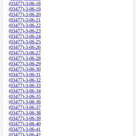
(03477)-3-06-18
(03477)-3-06-19
(03477)-3-06-20
(03477)-3-06-21
(03477)-3-06-22
(03477)-3-06-23
(03477)-3-06-24
(03477)-3-06-25
(03477)-3-06-26
(03477)-3-06-27
(03477)-3-06-28
(03477)-3-06-29
(03477)-3-06-30
(03477)-3-06-31
(03477)-3-06-32
(03477)-3-06-33
(03477)-3-06-34
(03477)-3-06-35
(03477)-3-06-36
(03477)-3-06-37
(03477)-3-06-38
(03477)-3-06-39
(03477)-3-06-40
(03477)-3-06-41
(03477)-3-06-42