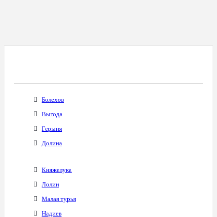
Все Города С Таким Же Междугородним
Кодом
Болехов
Выгода
Герыня
Долина
Княжелука
Лолин
Малая турья
Надиев