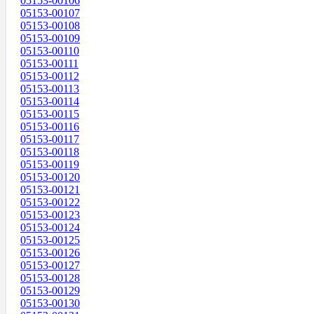
05153-00106
05153-00107
05153-00108
05153-00109
05153-00110
05153-00111
05153-00112
05153-00113
05153-00114
05153-00115
05153-00116
05153-00117
05153-00118
05153-00119
05153-00120
05153-00121
05153-00122
05153-00123
05153-00124
05153-00125
05153-00126
05153-00127
05153-00128
05153-00129
05153-00130