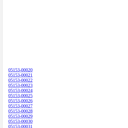
05153-00020
05153-00021
05153-00022
05153-00023
05153-00024
05153-00025
05153-00026
05153-00027
05153-00028
05153-00029
05153-00030
05153-00031