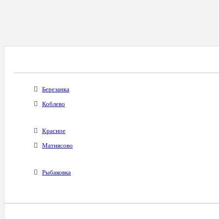
Все Города С Таким Же Междугородним Код
Березанка
Коблево
Красное
Матиясово
Рыбаковка