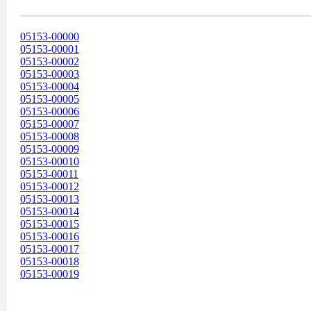
Диапазоны Телефонных Номеров
05153-00000
05153-00001
05153-00002
05153-00003
05153-00004
05153-00005
05153-00006
05153-00007
05153-00008
05153-00009
05153-00010
05153-00011
05153-00012
05153-00013
05153-00014
05153-00015
05153-00016
05153-00017
05153-00018
05153-00019