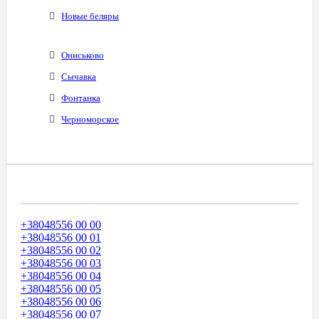
Новые беляры
Ониськово
Сычавка
Фонтанка
Черноморское
Диапазоны Телефонных Номеров
+38048556 00 00
+38048556 00 01
+38048556 00 02
+38048556 00 03
+38048556 00 04
+38048556 00 05
+38048556 00 06
+38048556 00 07