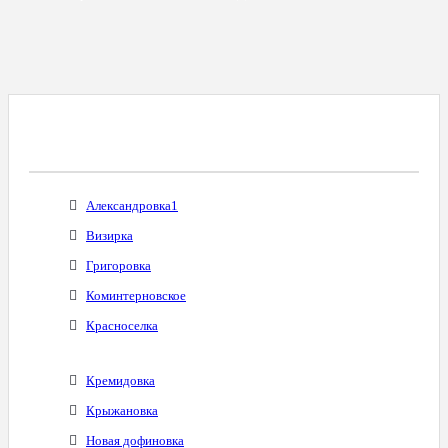
Все Города С Таким Же Междугородним
Кодом
Александровка1
Визирка
Григоровка
Коминтерновское
Красноселка
Кремидовка
Крыжановка
Новая дофиновка