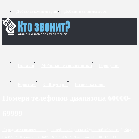
Добавить комментарий
Добавить связь номеров
Главная
Мобильные справочники
Городские
Короткие
Call-центры
Бизнес-каталог
Номера телефонов диапазона 60000-
69999
Городские справочники
/
Телефоны Одессы и Одесской области
/
Код -
04855
/
Формат +3804855X XX XX
/
Диапазон 60000 - 69999