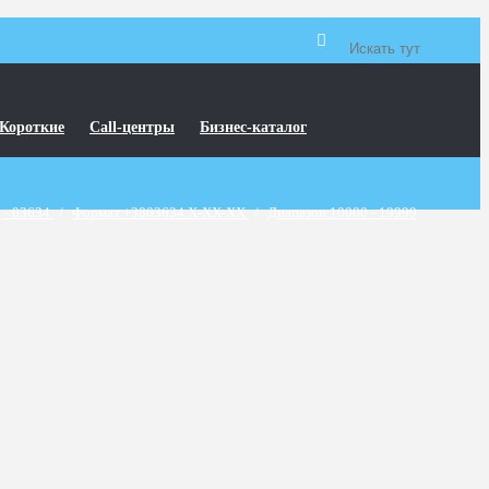
Короткие
Call-центры
Бизнес-каталог
 - 03634
/
Формат +3803634 X-XX-XX
/
Диапазон 10000 - 19999