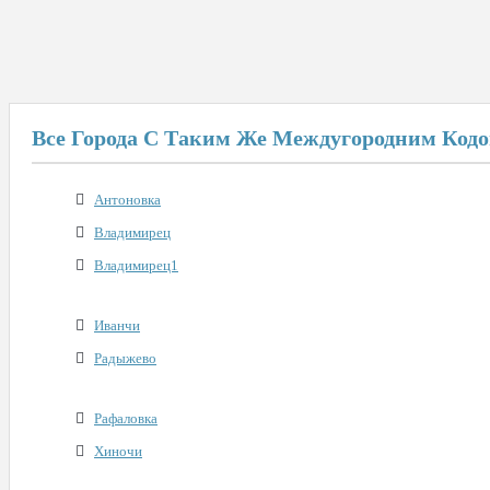
Все Города С Таким Же Междугородним Код
Антоновка
Владимирец
Владимирец1
Иванчи
Радыжево
Рафаловка
Хиночи