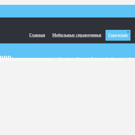
Главная
Мобильные справочники
Городские
9999
Городские справочники
/
Телефоны Ровно и Ровенской области
/
Код