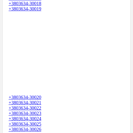
+3803634-30018
+3803634-30019
+3803634-30020
+3803634-30021
+3803634-30022
+3803634-30023
+3803634-30024
+3803634-30025
+3803634-30026