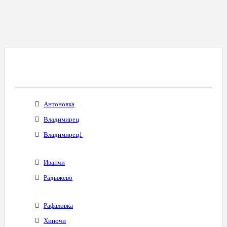
Все Города С Таким Же Междугородним
Кодом
Антоновка
Владимирец
Владимирец1
Иванчи
Радыжево
Рафаловка
Хиночи