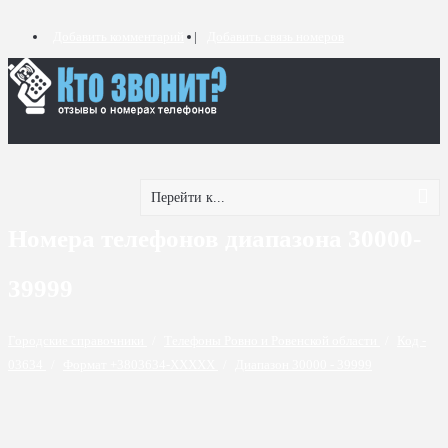
Добавить комментарий
Добавить связь номеров
Перейти к...
Номера телефонов диапазона 30000-
39999
Городские справочники
/
Телефоны Ровно и Ровенской области
/
Код -
03634
/
Формат +3803634-XXXXX
/
Диапазон 30000 - 39999