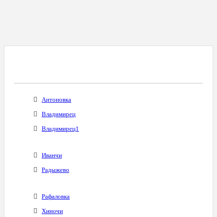
Все Города С Таким Же Междугородним
Кодом
Антоновка
Владимирец
Владимирец1
Иванчи
Радыжево
Рафаловка
Хиночи