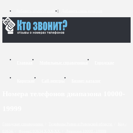
Добавить комментарий
Добавить связь номеров
Главная
Мобильные справочники
Городские
Короткие
Call-центры
Бизнес-каталог
Номера телефонов диапазона 10000-
19999
Городские справочники
/
Телефоны Ровно и Ровенской области
/
Код -
03634
/
Формат 03634 X-XX-XX
/
Диапазон 10000 - 19999