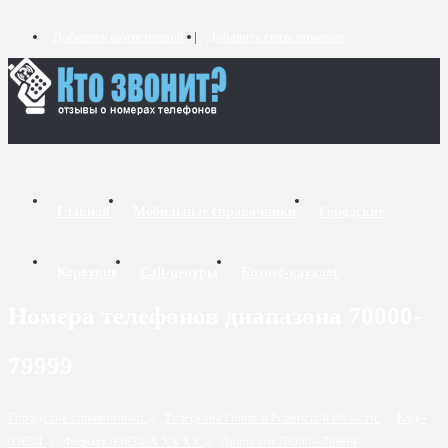
Добавить комментарий
Добавить связь номеров
Главная
Мобильные справочники
Городские
Короткие
Call-центры
Бизнес-каталог
Номера телефонов диапазона 70000-
79999
Городские справочники
/
Телефоны Ровно и Ровенской области
/
Код -
03634
/
Формат 03634-X XX XX
/
Диапазон 70000 - 79999