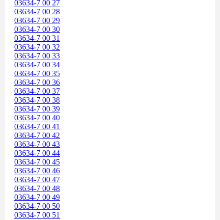
03634-7 00 27
03634-7 00 28
03634-7 00 29
03634-7 00 30
03634-7 00 31
03634-7 00 32
03634-7 00 33
03634-7 00 34
03634-7 00 35
03634-7 00 36
03634-7 00 37
03634-7 00 38
03634-7 00 39
03634-7 00 40
03634-7 00 41
03634-7 00 42
03634-7 00 43
03634-7 00 44
03634-7 00 45
03634-7 00 46
03634-7 00 47
03634-7 00 48
03634-7 00 49
03634-7 00 50
03634-7 00 51