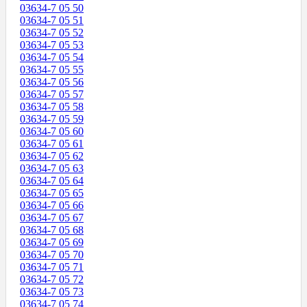
03634-7 05 50
03634-7 05 51
03634-7 05 52
03634-7 05 53
03634-7 05 54
03634-7 05 55
03634-7 05 56
03634-7 05 57
03634-7 05 58
03634-7 05 59
03634-7 05 60
03634-7 05 61
03634-7 05 62
03634-7 05 63
03634-7 05 64
03634-7 05 65
03634-7 05 66
03634-7 05 67
03634-7 05 68
03634-7 05 69
03634-7 05 70
03634-7 05 71
03634-7 05 72
03634-7 05 73
03634-7 05 74