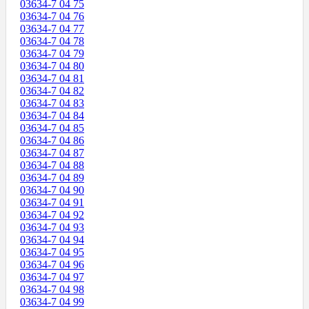
03634-7 04 75
03634-7 04 76
03634-7 04 77
03634-7 04 78
03634-7 04 79
03634-7 04 80
03634-7 04 81
03634-7 04 82
03634-7 04 83
03634-7 04 84
03634-7 04 85
03634-7 04 86
03634-7 04 87
03634-7 04 88
03634-7 04 89
03634-7 04 90
03634-7 04 91
03634-7 04 92
03634-7 04 93
03634-7 04 94
03634-7 04 95
03634-7 04 96
03634-7 04 97
03634-7 04 98
03634-7 04 99