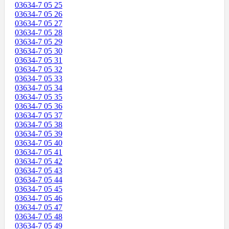
03634-7 05 25
03634-7 05 26
03634-7 05 27
03634-7 05 28
03634-7 05 29
03634-7 05 30
03634-7 05 31
03634-7 05 32
03634-7 05 33
03634-7 05 34
03634-7 05 35
03634-7 05 36
03634-7 05 37
03634-7 05 38
03634-7 05 39
03634-7 05 40
03634-7 05 41
03634-7 05 42
03634-7 05 43
03634-7 05 44
03634-7 05 45
03634-7 05 46
03634-7 05 47
03634-7 05 48
03634-7 05 49