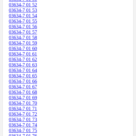
03634-7 01 52
03634-7 01 53
03634-7 01 54
03634-7 01 55
03634-7 01 56
03634-7 01 57
03634-7 01 58
03634-7 01 59
03634-7 01 60
03634-7 01 61
03634-7 01 62
03634-7 01 63
03634-7 01 64
03634-7 01 65
03634-7 01 66
03634-7 01 67
03634-7 01 68
03634-7 01 69
03634-7 01 70
03634-7 01 71
03634-7 01 72
03634-7 01 73
03634-7 01 74
03634-7 01 75
03634-7 01 76