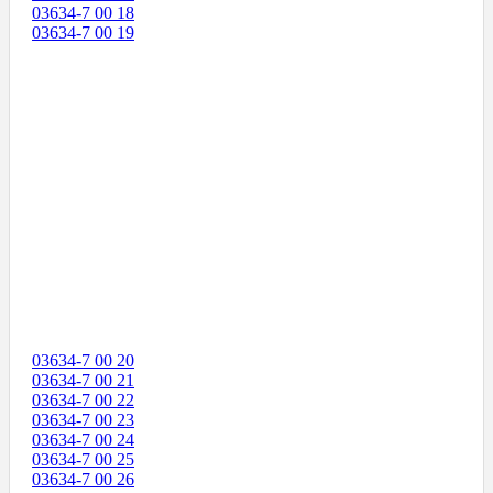
03634-7 00 18
03634-7 00 19
03634-7 00 20
03634-7 00 21
03634-7 00 22
03634-7 00 23
03634-7 00 24
03634-7 00 25
03634-7 00 26