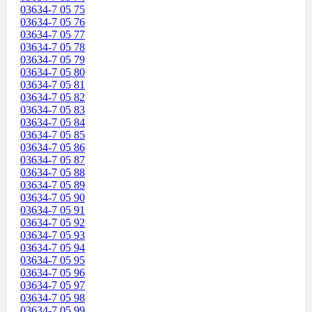
03634-7 05 75
03634-7 05 76
03634-7 05 77
03634-7 05 78
03634-7 05 79
03634-7 05 80
03634-7 05 81
03634-7 05 82
03634-7 05 83
03634-7 05 84
03634-7 05 85
03634-7 05 86
03634-7 05 87
03634-7 05 88
03634-7 05 89
03634-7 05 90
03634-7 05 91
03634-7 05 92
03634-7 05 93
03634-7 05 94
03634-7 05 95
03634-7 05 96
03634-7 05 97
03634-7 05 98
03634-7 05 99