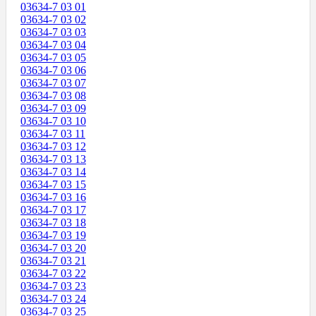
03634-7 03 01
03634-7 03 02
03634-7 03 03
03634-7 03 04
03634-7 03 05
03634-7 03 06
03634-7 03 07
03634-7 03 08
03634-7 03 09
03634-7 03 10
03634-7 03 11
03634-7 03 12
03634-7 03 13
03634-7 03 14
03634-7 03 15
03634-7 03 16
03634-7 03 17
03634-7 03 18
03634-7 03 19
03634-7 03 20
03634-7 03 21
03634-7 03 22
03634-7 03 23
03634-7 03 24
03634-7 03 25