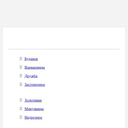
Все Города С Таким Же Междугородним
Кодом
Буданов
Варваринцы
Дружба
Застеночное
Золотники
Микулинцы
Надречное