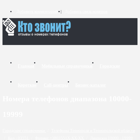
Добавить комментарий
Добавить связь номеров
Главная
Мобильные справочники
Городские
Короткие
Call-центры
Бизнес-каталог
Номера телефонов диапазона 10000-
19999
Городские справочники
/
Телефоны Тернополя и Тернопольской области
/
Код - 03551
/
Формат +3803551X-XX-XX
/
Диапазон 10000 - 19999