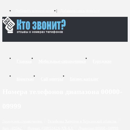
Добавить комментарий
Добавить связь номеров
Главная
Мобильные справочники
Городские
Короткие
Call-центры
Бизнес-каталог
Номера телефонов диапазона 00000-
09999
Городские справочники
/
Телефоны Херсона и Херсонской области
/
Код - 05542
/
Формат +3805542X-XX-XX
/
Диапазон 00000 - 09999