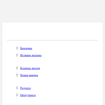
Все Города С Таким Же Междугородним
Кодом
Брилевка
Великие копаны
Казачьи лагеря
Новая маячка
Раденск
Цюрупинск