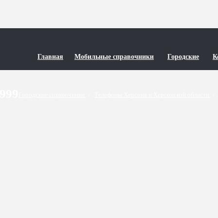
Главная
Мобильные справочники
Городские
К
9999
Городские справочники
/
Телефоны Херсона и Херсонской области
/