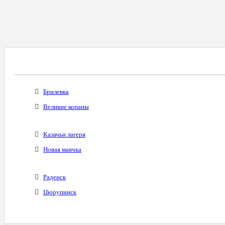
Все Города С Таким Же Междугородним Код
Брилевка
Великие копаны
Казачьи лагеря
Новая маячка
Раденск
Цюрупинск