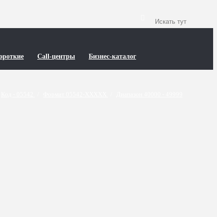
ороткие
Call-центры
Бизнес-каталог
Код - 05542
/
Формат 05542-XXXXX
/
Диапазон 40000 - 49999