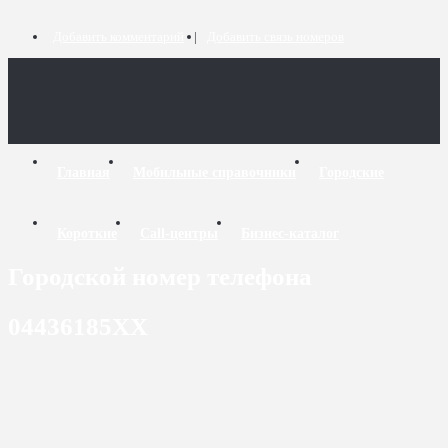
Добавить комментарий
Добавить связь номеров
Главная
Мобильные справочники
Городские
Короткие
Call-центры
Бизнес-каталог
Городской номер телефона
04436185XX