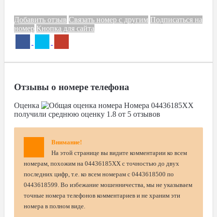
Добавить отзыв
Связать номер с другим
Подписаться на
номер
Кнопка для сайта
Отзывы о номере телефона
Оценка
Номера
04436185XX
получили среднюю оценку
1.8
от
5
отзывов
Внимание!
На этой странице вы видите комментарии ко всем
номерам, похожим на 04436185XX с точностью до двух
последних цифр, т.е. ко всем номерам с 0443618500 по
0443618599. Во избежание мошенничества, мы не указываем
точные номера телефонов комментариев и не храним эти
номера в полном виде.