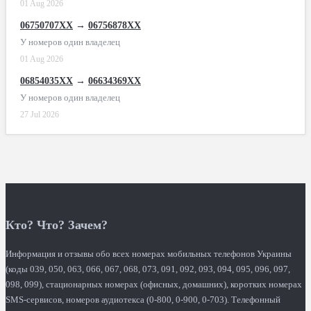
01 Aug 2026
06750707XX
→
06756878XX
У номеров один владелец
01 Aug 2026
06854035XX
→
06634369XX
У номеров один владелец
27 Jul 2026
Кто? Что? Зачем?
Информация и отзывы обо всех номерах мобильных телефонов Украины
(коды 039, 050, 063, 066, 067, 068, 073, 091, 092, 093, 094, 095, 096, 097,
098, 099), стационарных номерах (офисных, домашних), коротких номерах
SMS-сервисов, номеров аудиотекса (0-800, 0-900, 0-703). Телефонный