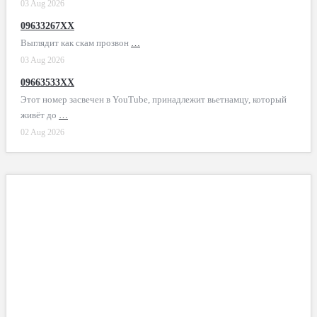
03 Aug 2026
09633267XX
Выглядит как скам прозвон
…
03 Aug 2026
09663533XX
Этот номер засвечен в YouTube, принадлежит вьетнамцу, который
живёт до
…
02 Aug 2026