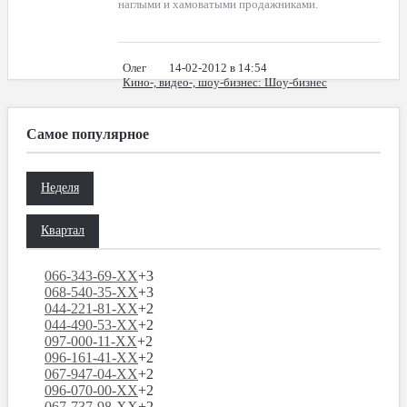
наглыми и хамоватыми продажниками.
Олег
14-02-2012 в 14:54
Кино-, видео-, шоу-бизнес
: Шоу-бизнес
Самое популярное
Неделя
Квартал
066-343-69-XX
+3
068-540-35-XX
+3
044-221-81-XX
+2
044-490-53-XX
+2
097-000-11-XX
+2
096-161-41-XX
+2
067-947-04-XX
+2
096-070-00-XX
+2
067-737-98-XX
+2