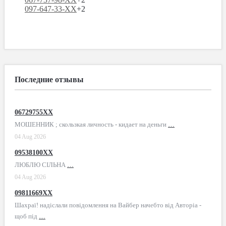
097-647-33-XX
+2
Последние отзывы
06729755XX
МОШЕННИК ; скользкая личность - кидает на деньги
…
04 Aug 2026
09538100XX
ЛЮБЛЮ СІЛЬНА
…
04 Aug 2026
09811669XX
Шахраї! надіслали повідомлення на Вайбер начебто від Авторіа -
щоб під
…