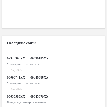
Последние связи
09948998XX
→
09690185XX
У номеров один владелец
01 Aug 2026
05095741XX
→
09846588XX
У номеров один владелец
01 Aug 2026
06630583XX
→
09845879XX
Владельцы номеров знакомы