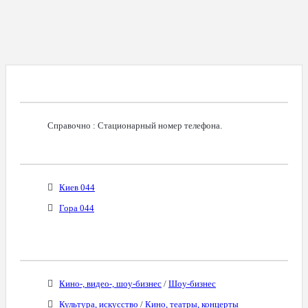
Справочная Информация О Номере
Справочно : Стационарный номер телефона.
Возможное Местонахождение Владельца
Киев 044
Гора 044
Бизнес-Категории
Кино-, видео-, шоу-бизнес
/
Шоу-бизнес
Культура, искусство
/
Кино, театры, концерты