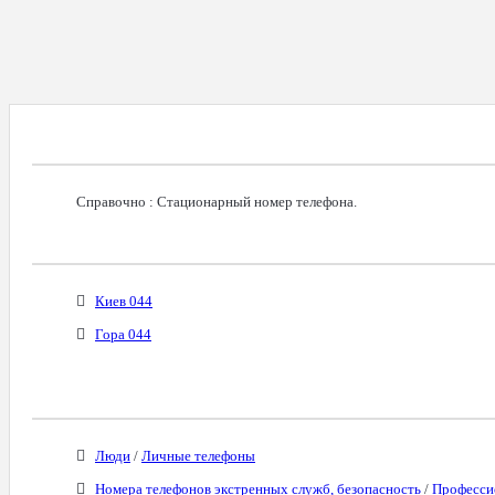
Справочная Информация О Номере
Справочно : Стационарный номер телефона.
Возможное Местонахождение Владельца
Киев 044
Гора 044
Бизнес-Категории
Люди
/
Личные телефоны
Номера телефонов экстренных служб, безопасность
/
Професси