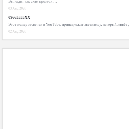
Выглядит как скам прозвон
…
03 Aug 2026
09663533XX
Этот номер засвечен в YouTube, принадлежит вьетнамцу, который живёт
02 Aug 2026