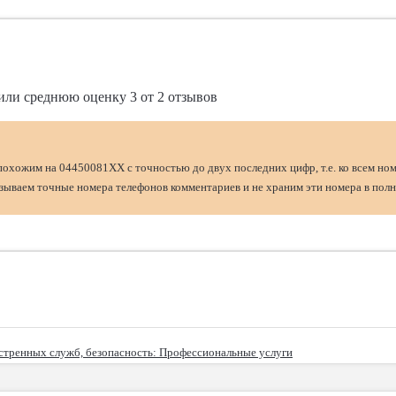
или среднюю оценку
3
от
2
отзывов
похожим на 04450081XX с точностью до двух последних цифр, т.е. ко всем но
ываем точные номера телефонов комментариев и не храним эти номера в полн
стренных служб, безопасность
: Профессиональные услуги