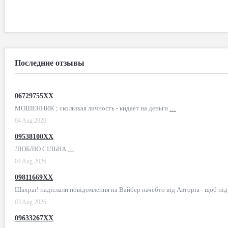
Последние отзывы
06729755XX
МОШЕННИК ; скользкая личность - кидает на деньги
…
04 Aug 2026
09538100XX
ЛЮБЛЮ СІЛЬНА
…
04 Aug 2026
09811669XX
Шахраї! надіслали повідомлення на Вайбер начебто від Авторіа - щоб пі
03 Aug 2026
09633267XX