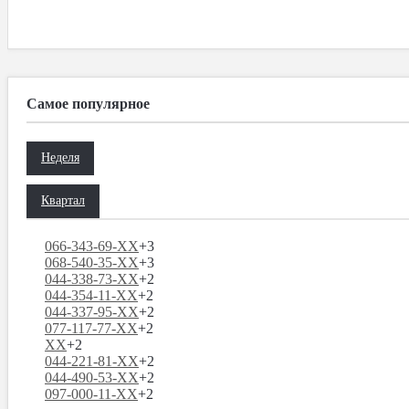
Самое популярное
Неделя
Квартал
066-343-69-XX
+3
068-540-35-XX
+3
044-338-73-XX
+2
044-354-11-XX
+2
044-337-95-XX
+2
077-117-77-XX
+2
XX
+2
044-221-81-XX
+2
044-490-53-XX
+2
097-000-11-XX
+2