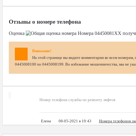
Отзывы о номере телефона
Оценка
Номера
04450081XX
получ
Внимание!
На этой странице вы видите комментарии ко всем номерам, 
0445008100 по 0445008199. Во избежание мошенничества, мы не указ
Номер телефона службы по ремонту лифтов
Елена
08-05-2021 в 19:43
Номера телефонов эк