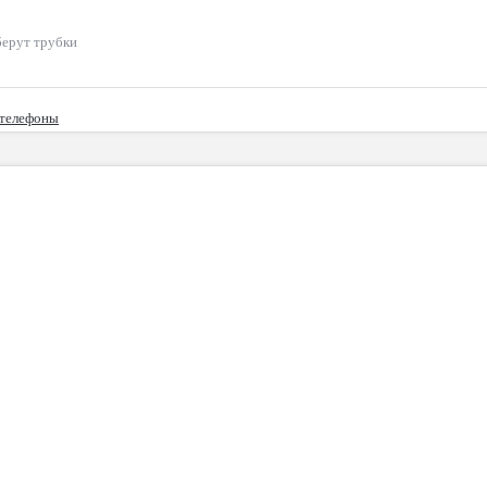
берут трубки
 телефоны