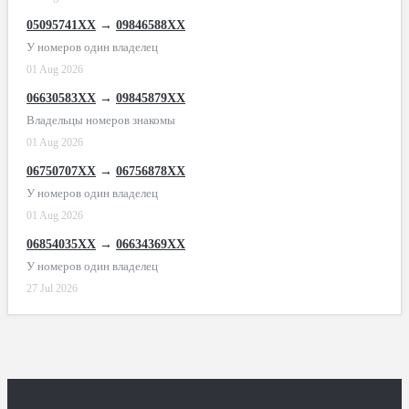
05095741XX
→
09846588XX
У номеров один владелец
01 Aug 2026
06630583XX
→
09845879XX
Владельцы номеров знакомы
01 Aug 2026
06750707XX
→
06756878XX
У номеров один владелец
01 Aug 2026
06854035XX
→
06634369XX
У номеров один владелец
27 Jul 2026