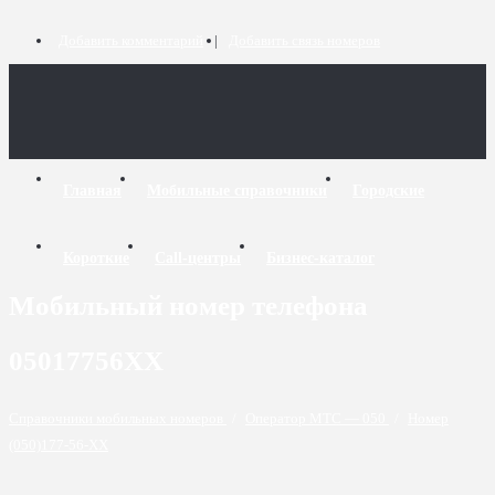
Добавить комментарий
Добавить связь номеров
Главная
Мобильные справочники
Городские
Короткие
Call-центры
Бизнес-каталог
Мобильный номер телефона
05017756XX
Справочники мобильных номеров
/
Оператор МТС — 050
/
Номер
(050)177-56-XX