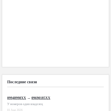
Последние связи
09948998XX
→
09690185XX
У номеров один владелец
01 Aug 2026