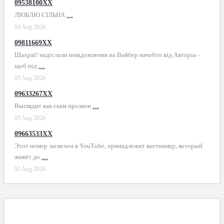
09538100XX
ЛЮБЛЮ СІЛЬНА
…
04 Aug 2026
09811669XX
Шахраї! надіслали повідомлення на Вайбер начебто від Авторіа -
щоб під
…
03 Aug 2026
09633267XX
Выглядит как скам прозвон
…
03 Aug 2026
09663533XX
Этот номер засвечен в YouTube, принадлежит вьетнамцу, который
живёт до
…
02 Aug 2026