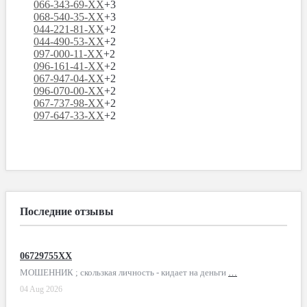
066-343-69-XX
+3
068-540-35-XX
+3
044-221-81-XX
+2
044-490-53-XX
+2
097-000-11-XX
+2
096-161-41-XX
+2
067-947-04-XX
+2
096-070-00-XX
+2
067-737-98-XX
+2
097-647-33-XX
+2
Последние отзывы
06729755XX
МОШЕННИК ; скользкая личность - кидает на деньги
…
04 Aug 2026