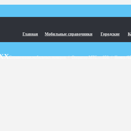
Главная
Мобильные справочники
Городские
К
6XX
Справочники мобильных номеров
/
Оператор МТС — 050
/
Номер (0