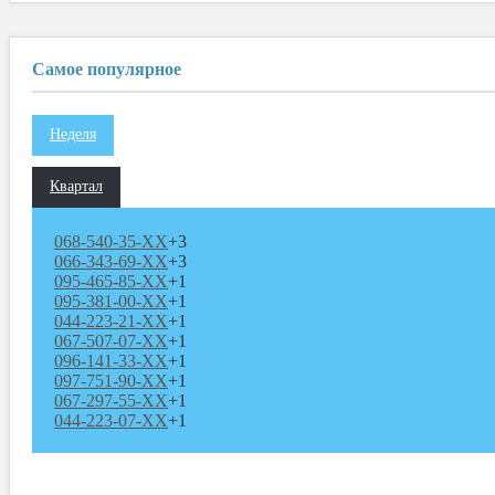
Самое популярное
Неделя
Квартал
068-540-35-XX
+3
066-343-69-XX
+3
095-465-85-XX
+1
095-381-00-XX
+1
044-223-21-XX
+1
067-507-07-XX
+1
096-141-33-XX
+1
097-751-90-XX
+1
067-297-55-XX
+1
044-223-07-XX
+1