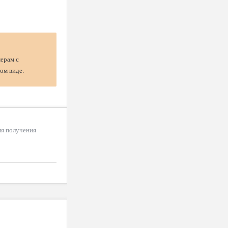
мерам с
ом виде.
для получения