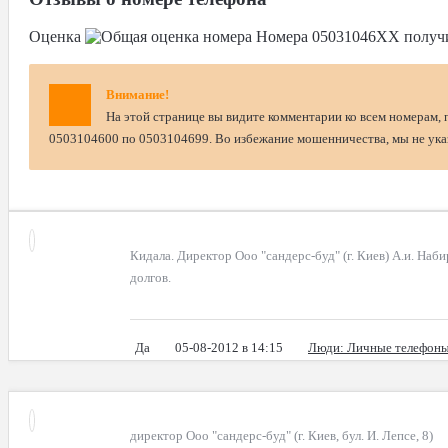
Оценка
Номера
05031046XX
получ
Внимание!
На этой странице вы видите комментарии ко всем номерам, 
0503104600 по 0503104699. Во избежание мошенничества, мы не указ
Кидала. Директор Ооо "сандерс-буд" (г. Киев) А.и. Наб
долгов.
Да
05-08-2012 в 14:15
Люди
: Личные телефон
директор Ооо "сандерс-буд" (г. Киев, бул. И. Лепсе, 8)