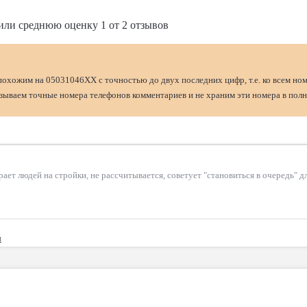
или среднюю оценку
1
от
2
отзывов
похожим на 05031046XX с точностью до двух последних цифр, т.е. ко всем но
ываем точные номера телефонов комментариев и не храним эти номера в полн
ирает людей на стройки, не рассчитывается, советует "становиться в очередь" 
ы