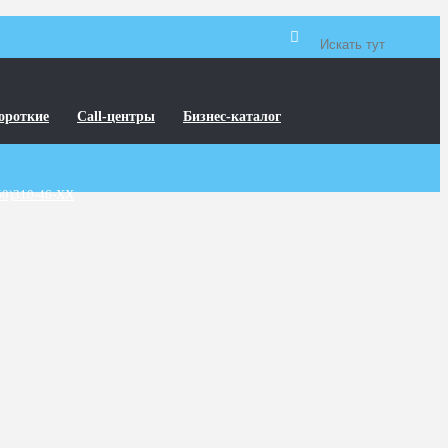
ороткие
Call-центры
Бизнес-каталог
50)310-46-XX