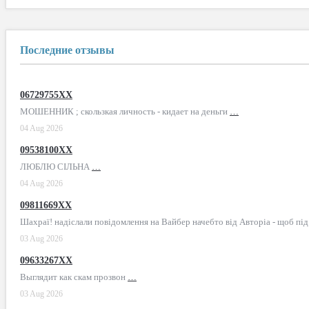
Последние отзывы
06729755XX
МОШЕННИК ; скользкая личность - кидает на деньги
…
04 Aug 2026
09538100XX
ЛЮБЛЮ СІЛЬНА
…
04 Aug 2026
09811669XX
Шахраї! надіслали повідомлення на Вайбер начебто від Авторіа - щоб пі
03 Aug 2026
09633267XX
Выглядит как скам прозвон
…
03 Aug 2026