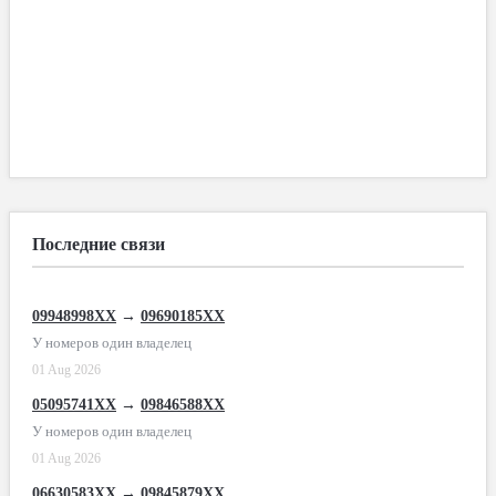
Последние связи
09948998XX
→
09690185XX
У номеров один владелец
01 Aug 2026
05095741XX
→
09846588XX
У номеров один владелец
01 Aug 2026
06630583XX
→
09845879XX