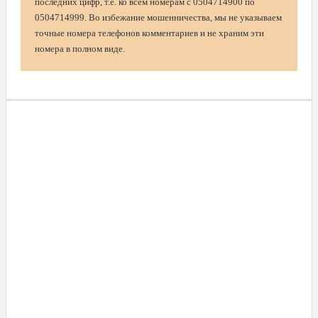
последних цифр, т.е. ко всем номерам с 0504714900 по
0504714999. Во избежание мошенничества, мы не указываем
точные номера телефонов комментариев и не храним эти
номера в полном виде.