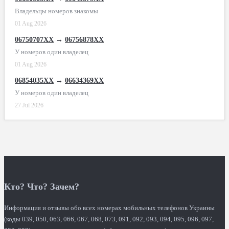
Владельцы номеров знакомы
01 Aug 2026
06750707XX
→
06756878XX
У номеров один владелец
01 Aug 2026
06854035XX
→
06634369XX
У номеров один владелец
27 Jul 2026
Кто? Что? Зачем?
Информация и отзывы обо всех номерах мобильных телефонов Украины
(коды 039, 050, 063, 066, 067, 068, 073, 091, 092, 093, 094, 095, 096, 097,