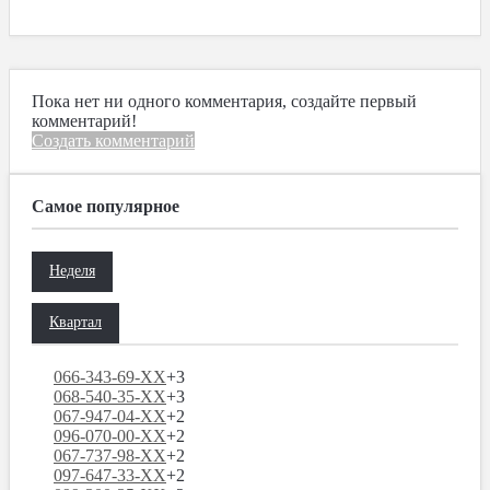
Пока нет ни одного комментария, создайте первый
комментарий!
Создать комментарий
Самое популярное
Неделя
Квартал
066-343-69-XX
+3
068-540-35-XX
+3
067-947-04-XX
+2
096-070-00-XX
+2
067-737-98-XX
+2
097-647-33-XX
+2