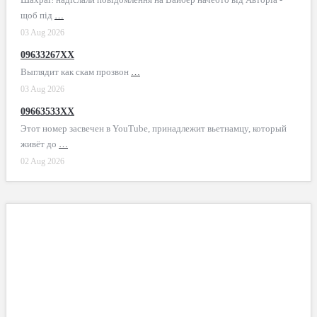
щоб під
…
03 Aug 2026
09633267XX
Выглядит как скам прозвон
…
03 Aug 2026
09663533XX
Этот номер засвечен в YouTube, принадлежит вьетнамцу, который
живёт до
…
02 Aug 2026