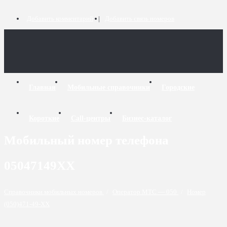
Добавить комментарий
Добавить связь номеров
Главная
Мобильные справочники
Городские
Короткие
Call-центры
Бизнес-каталог
Мобильный номер телефона
05047149XX
Справочники мобильных номеров
/
Оператор МТС — 050
/
Номер
(050)471-49-XX