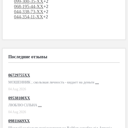
099-300-35-XX
+2
068-195-44-XX
+2
044-338-73-XX
+2
044-354-11-XX
+2
Последние отзывы
06729755XX
МОШЕННИК ; скользкая личность - кидает на деньги
…
04 Aug 2026
09538100XX
ЛЮБЛЮ СІЛЬНА
…
04 Aug 2026
09811669XX
Шахраї! надіслали повідомлення на Вайбер начебто від Авторіа -