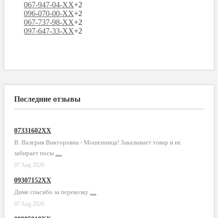
067-947-04-XX
+2
096-070-00-XX
+2
067-737-98-XX
+2
097-647-33-XX
+2
Последние отзывы
07331602XX
В. Валерия Викторовна - Мошенница! Заказывает товар и не
забирает посы
…
07 Aug 2026
09307152XX
Диме спасибо за перевозку
…
07 Aug 2026