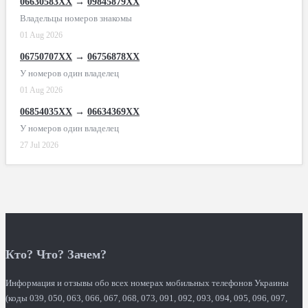
06630583XX
→
09845879XX
Владельцы номеров знакомы
01 Aug 2026
06750707XX
→
06756878XX
У номеров один владелец
01 Aug 2026
06854035XX
→
06634369XX
У номеров один владелец
27 Jul 2026
Кто? Что? Зачем?
Информация и отзывы обо всех номерах мобильных телефонов Украины
(коды 039, 050, 063, 066, 067, 068, 073, 091, 092, 093, 094, 095, 096, 097,