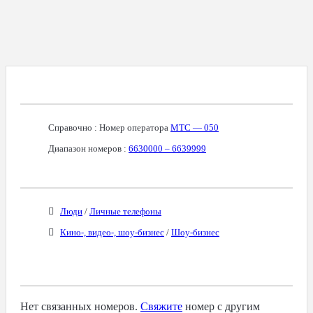
Справочная Информация О Номере
Справочно : Номер оператора
МТС — 050
Диапазон номеров :
6630000 – 6639999
Бизнес-Категории
Люди
/
Личные телефоны
Кино-, видео-, шоу-бизнес
/
Шоу-бизнес
Связанные Номера
Нет связанных номеров.
Свяжите
номер с другим