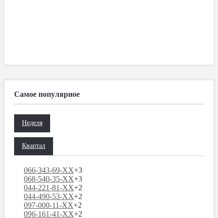
Самое популярное
Неделя
Квартал
066-343-69-XX
+3
068-540-35-XX
+3
044-221-81-XX
+2
044-490-53-XX
+2
097-000-11-XX
+2
096-161-41-XX
+2