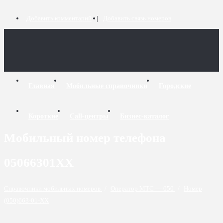
Добавить комментарий
Добавить связь номеров
Главная
Мобильные справочники
Городские
Короткие
Call-центры
Бизнес-каталог
Мобильный номер телефона
05066301XX
Справочники мобильных номеров
/
Оператор МТС — 050
/
Номер
(050)663-01-XX