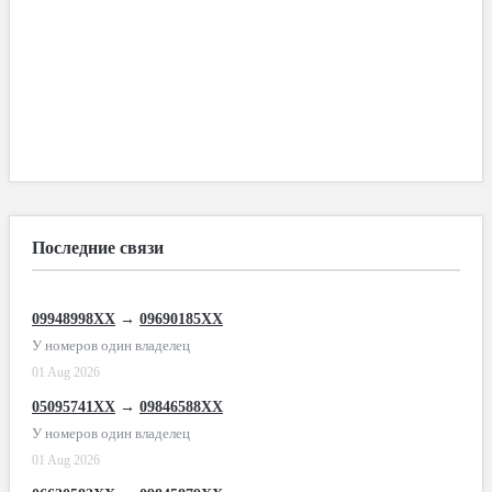
Последние связи
09948998XX
→
09690185XX
У номеров один владелец
01 Aug 2026
05095741XX
→
09846588XX
У номеров один владелец
01 Aug 2026