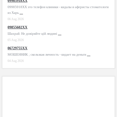
09985918XX
09985918XX это телефон клиники - кидалы и аферисты стоматологи
из Харь
…
06 Aug 2026
09855602XX
Шахрай. Не довіряйте цій людині
…
05 Aug 2026
06729755XX
МОШЕННИК ; скользкая личность - кидает на деньги
…
04 Aug 2026