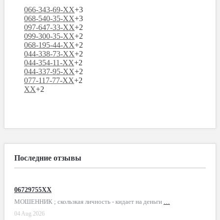
066-343-69-XX
+3
068-540-35-XX
+3
097-647-33-XX
+2
099-300-35-XX
+2
068-195-44-XX
+2
044-338-73-XX
+2
044-354-11-XX
+2
044-337-95-XX
+2
077-117-77-XX
+2
XX
+2
Последние отзывы
06729755XX
МОШЕННИК ; скользкая личность - кидает на деньги
…
04 Aug 2026