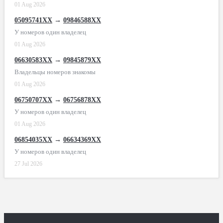
01 Aug 2026
05095741XX
→
09846588XX
У номеров один владелец
01 Aug 2026
06630583XX
→
09845879XX
Владельцы номеров знакомы
01 Aug 2026
06750707XX
→
06756878XX
У номеров один владелец
01 Aug 2026
06854035XX
→
06634369XX
У номеров один владелец
27 Jul 2026