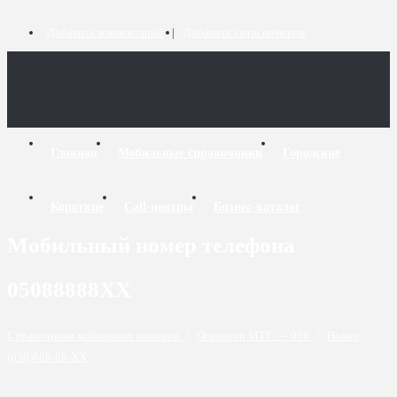
Добавить комментарий
Добавить связь номеров
Главная
Мобильные справочники
Городские
Короткие
Call-центры
Бизнес-каталог
Мобильный номер телефона
05088888XX
Справочники мобильных номеров
/
Оператор МТС — 050
/
Номер
(050)888-88-XX