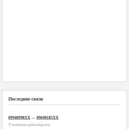
Последние связи
09948998XX
→
09690185XX
У номеров один владелец