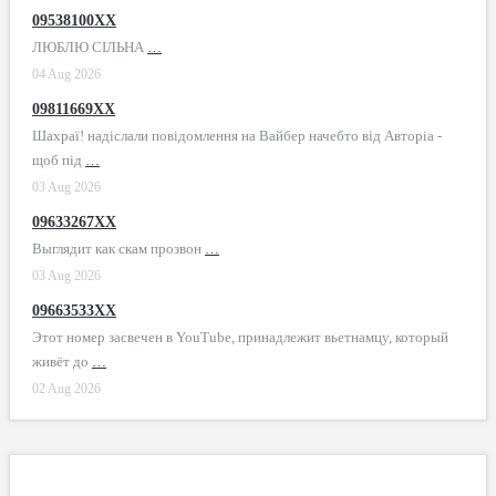
09538100XX
ЛЮБЛЮ СІЛЬНА
…
04 Aug 2026
09811669XX
Шахраї! надіслали повідомлення на Вайбер начебто від Авторіа -
щоб під
…
03 Aug 2026
09633267XX
Выглядит как скам прозвон
…
03 Aug 2026
09663533XX
Этот номер засвечен в YouTube, принадлежит вьетнамцу, который
живёт до
…
02 Aug 2026