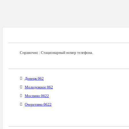
Справочная Информация О Номере
Справочно : Стационарный номер телефона.
Возможное Местонахождение Владельца
Донецк 062
Молодежное 062
Моспино 0622
Очеретино 0622
Бизнес-Категории