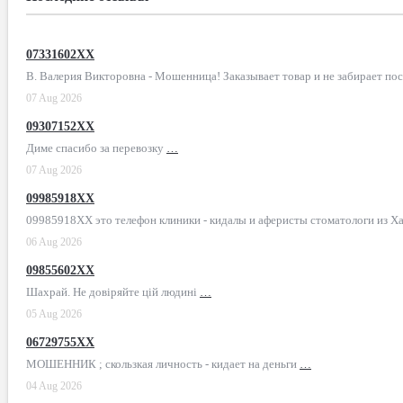
07331602XX
В. Валерия Викторовна - Мошенница! Заказывает товар и не забирает по
07 Aug 2026
09307152XX
Диме спасибо за перевозку
…
07 Aug 2026
09985918XX
09985918XX это телефон клиники - кидалы и аферисты стоматологи из Х
06 Aug 2026
09855602XX
Шахрай. Не довіряйте цій людині
…
05 Aug 2026
06729755XX
МОШЕННИК ; скользкая личность - кидает на деньги
…
04 Aug 2026