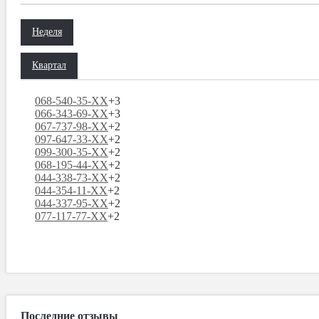
Неделя
Квартал
068-540-35-XX
+3
066-343-69-XX
+3
067-737-98-XX
+2
097-647-33-XX
+2
099-300-35-XX
+2
068-195-44-XX
+2
044-338-73-XX
+2
044-354-11-XX
+2
044-337-95-XX
+2
077-117-77-XX
+2
Последние отзывы