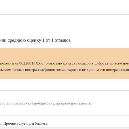
или среднюю оценку
1
от
1
отзывов
похожим на 06220818XX с точностью до двух последних цифр, т.е. ко всем но
ываем точные номера телефонов комментариев и не храним эти номера в полн
достали, звонил - всё по-барабану, продолжают спамить.
ы
: Прочие услуги для бизнеса