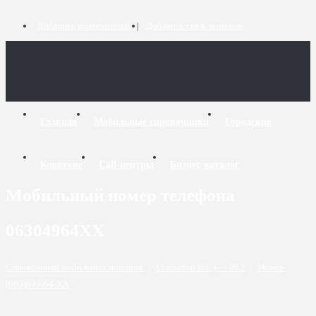
Добавить комментарий
Добавить связь номеров
Главная
Мобильные справочники
Городские
Короткие
Call-центры
Бизнес-каталог
Мобильный номер телефона
06304964XX
Справочники мобильных номеров
/
Оператор life:) — 063
/
Номер
(063)049-64-XX