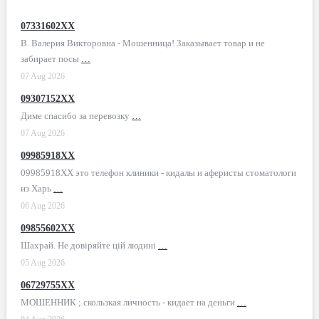
07331602XX
В. Валерия Викторовна - Мошенница! Заказывает товар и не
забирает посы
…
07 Aug 2026
09307152XX
Диме спасибо за перевозку
…
07 Aug 2026
09985918XX
09985918XX это телефон клиники - кидалы и аферисты стоматологи
из Харь
…
06 Aug 2026
09855602XX
Шахрай. Не довіряйте цій людині
…
05 Aug 2026
06729755XX
МОШЕННИК ; скользкая личность - кидает на деньги
…