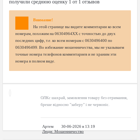
получили среднюю оценку
1
от
1
отзывов
Внимание!
На этой странице вы видите комментарии ко всем
номерам, похожим на 06304964XX с точностью до двух
последних цифр, т.е. ко всем номерам с 0630496400 по
0630496499. Во избежание мошенничества, мы не указываем
точные номера телефонов комментариев и не храним эти
номера в полном виде.
ОЛКс шахрай, замовлення товару без отримання,
бреше відносно "заберу" і не червоніє.
Артем
30-06-2026 в 13:19
Люди
: Мошенничество