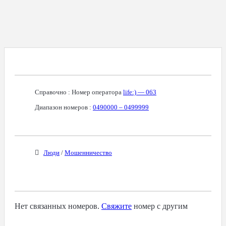
Справочная Информация О Номере
Справочно : Номер оператора
life:) — 063
Диапазон номеров :
0490000 – 0499999
Бизнес-Категории
Люди
/
Мошенничество
Связанные Номера
Нет связанных номеров.
Свяжите
номер с другим