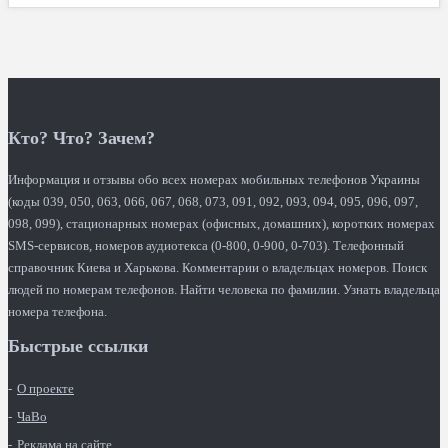
Кто? Что? Зачем?
Информация и отзывы обо всех номерах мобильных телефонов Украины
(коды 039, 050, 063, 066, 067, 068, 073, 091, 092, 093, 094, 095, 096, 097,
098, 099), стационарных номерах (офисных, домашних), коротких номерах
SMS-сервисов, номеров аудиотекса (0-800, 0-900, 0-703). Телефонный
справочник Киева и Харькова. Комментарии о владельцах номеров. Поиск
людей по номерам телефонов. Найти человека по фамилии. Узнать владельца
номера телефона.
Быстрые ссылки
О проекте
ЧаВо
Реклама на сайте