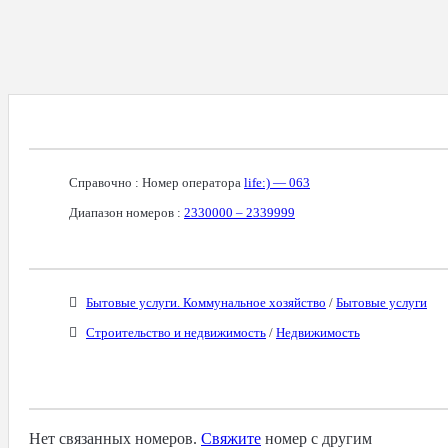
Справочная Информация О Номере
Справочно : Номер оператора
life:) — 063
Диапазон номеров :
2330000 – 2339999
Бизнес-Категории
Бытовые услуги. Коммунальное хозяйство
/
Бытовые услуги
Строительство и недвижимость
/
Недвижимость
Связанные Номера
Нет связанных номеров.
Свяжите
номер с другим