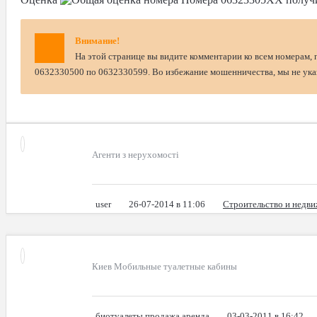
Внимание!
На этой странице вы видите комментарии ко всем номерам, 
0632330500 по 0632330599. Во избежание мошенничества, мы не указ
Агенти з нерухомості
user
26-07-2014 в 11:06
Строительство и недв
Киев Мобильные туалетные кабины
биотуалеты продажа аренда
03-03-2011 в 16:42