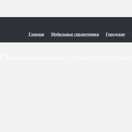
Главная
Мобильные справочники
Городские
5XX
Справочники мобильных номеров
/
Оператор life:) — 063
/
Номер (06