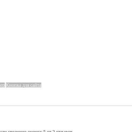
мер
Кнопка для сайта
или среднюю оценку
5
от
2
отзывов