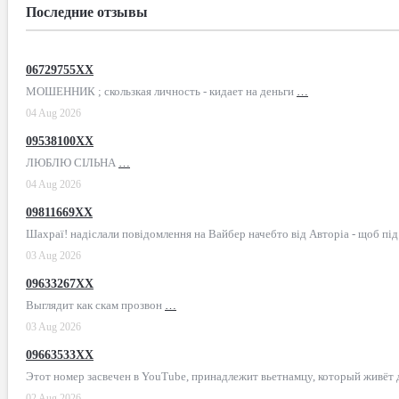
Последние отзывы
06729755XX
МОШЕННИК ; скользкая личность - кидает на деньги
…
04 Aug 2026
09538100XX
ЛЮБЛЮ СІЛЬНА
…
04 Aug 2026
09811669XX
Шахраї! надіслали повідомлення на Вайбер начебто від Авторіа - щоб пі
03 Aug 2026
09633267XX
Выглядит как скам прозвон
…
03 Aug 2026
09663533XX
Этот номер засвечен в YouTube, принадлежит вьетнамцу, который живёт
02 Aug 2026