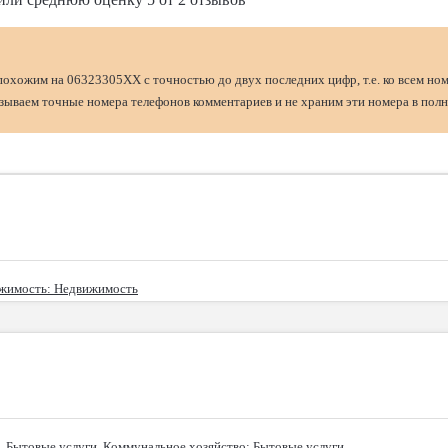
похожим на 06323305XX с точностью до двух последних цифр, т.е. ко всем но
ываем точные номера телефонов комментариев и не храним эти номера в полн
ижимость
: Недвижимость
Бытовые услуги. Коммунальное хозяйство
: Бытовые услуги