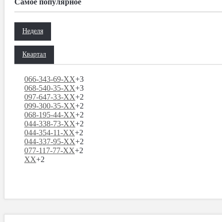
Самое популярное
Неделя
Квартал
066-343-69-XX
+3
068-540-35-XX
+3
097-647-33-XX
+2
099-300-35-XX
+2
068-195-44-XX
+2
044-338-73-XX
+2
044-354-11-XX
+2
044-337-95-XX
+2
077-117-77-XX
+2
XX
+2