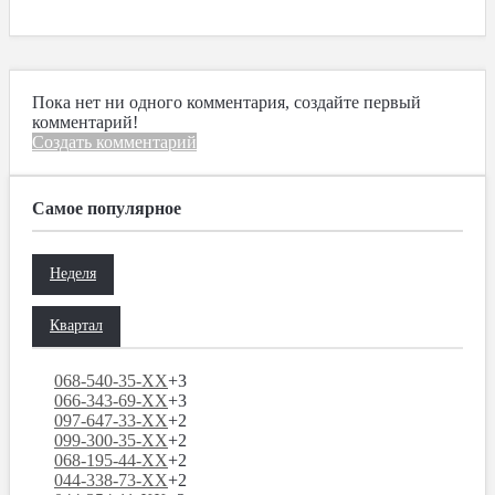
Пока нет ни одного комментария, создайте первый
комментарий!
Создать комментарий
Самое популярное
Неделя
Квартал
068-540-35-XX
+3
066-343-69-XX
+3
097-647-33-XX
+2
099-300-35-XX
+2
068-195-44-XX
+2
044-338-73-XX
+2