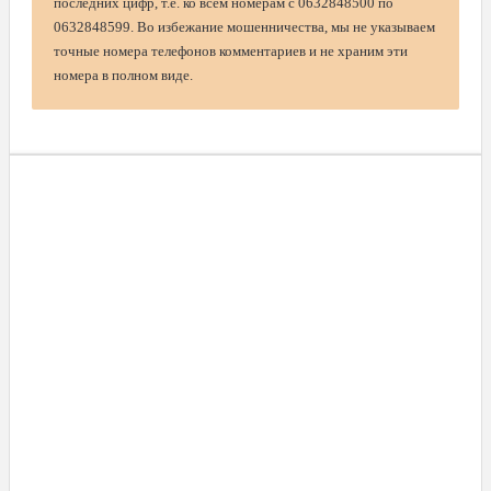
последних цифр, т.е. ко всем номерам с 0632848500 по
0632848599. Во избежание мошенничества, мы не указываем
точные номера телефонов комментариев и не храним эти
номера в полном виде.