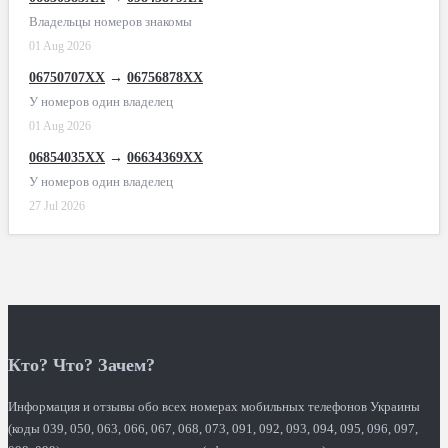
Владельцы номеров знакомы
01 Aug 2026
06750707XX
→
06756878XX
У номеров один владелец
01 Aug 2026
06854035XX
→
06634369XX
У номеров один владелец
27 Jul 2026
Кто? Что? Зачем?
Информация и отзывы обо всех номерах мобильных телефонов Украины
(коды 039, 050, 063, 066, 067, 068, 073, 091, 092, 093, 094, 095, 096, 097,