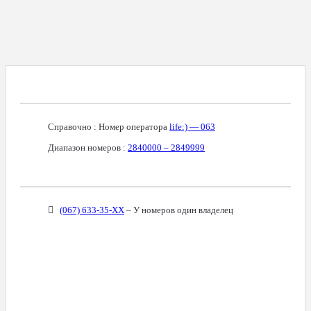
Справочная Информация О Номере
Справочно : Номер оператора
life:) — 063
Диапазон номеров :
2840000 – 2849999
Связанные Номера
(067) 633-35-XX
– У номеров один владелец