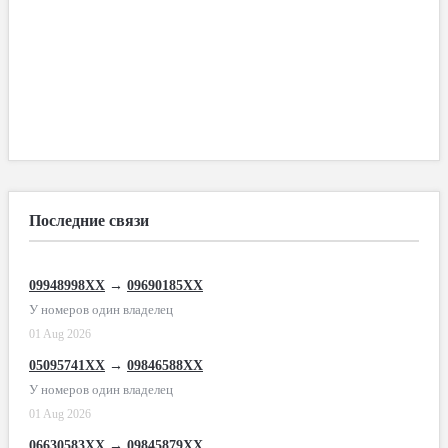
Последние связи
09948998XX
→
09690185XX
У номеров один владелец
01 Aug 2026
05095741XX
→
09846588XX
У номеров один владелец
01 Aug 2026
06630583XX
→
09845879XX