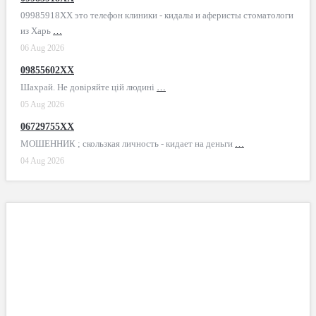
09985918XX это телефон клиники - кидалы и аферисты стоматологи
из Харь
…
06 Aug 2026
09855602XX
Шахрай. Не довіряйте цій людині
…
05 Aug 2026
06729755XX
МОШЕННИК ; скользкая личность - кидает на деньги
…
04 Aug 2026