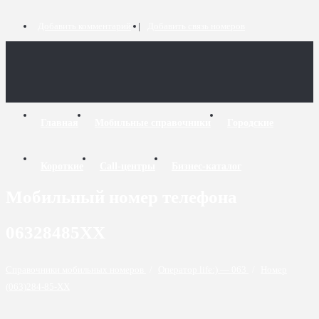
Добавить комментарий
Добавить связь номеров
Главная
Мобильные справочники
Городские
Короткие
Call-центры
Бизнес-каталог
Мобильный номер телефона
06328485XX
Справочники мобильных номеров
/
Оператор life:) — 063
/
Номер
(063)284-85-XX