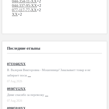
044-354-11-XX
+2
044-337-95-XX
+2
077-117-77-XX
+2
XX
+2
Последние отзывы
07331602XX
В. Валерия Викторовна - Мошенница! Заказывает товар и не
забирает посы
…
07 Aug 2026
09307152XX
Диме спасибо за перевозку
…
07 Aug 2026
09985918XX