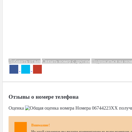
Добавить отзыв
Связать номер с другим
Подписаться на но
Отзывы о номере телефона
Оценка
Номера
06744223XX
получ
Внимание!
На этой странице вы видите комментарии ко всем номерам, 