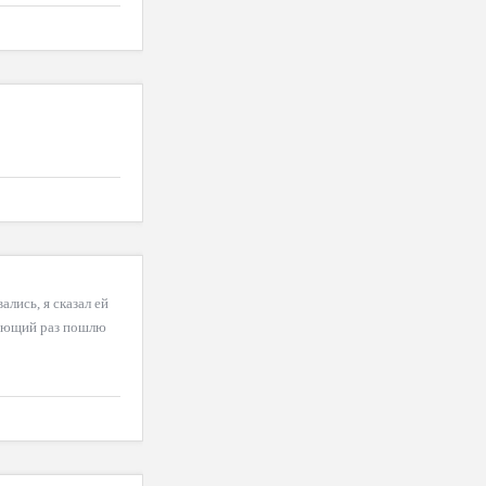
лись, я сказал ей
дующий раз пошлю