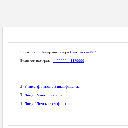
Справочная Информация О Номере
Справочно : Номер оператора
Киевстар — 067
Диапазон номеров :
4420000 – 4429999
Бизнес-Категории
Бизнес, финансы
/
Банки, финансы
Люди
/
Мошенничество
Люди
/
Личные телефоны
Связанные Номера