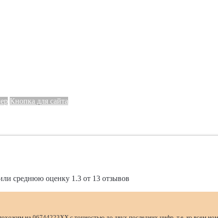
мер
Кнопка для сайта
или среднюю оценку
1.3
от
13
отзывов
похожим на 06744223XX с точностью до двух последних цифр, т.е. ко всем но