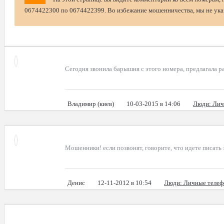
0674422300 по 0674422399. Во избежание мошенничества, мы не указ
Сегодня звонила барышня с этого номера, предлагала р
Владимир (киев)
10-03-2015 в 14:06
Люди
: Ли
Мошенники! если позвонят, говорите, что идете писать 
Денис
12-11-2012 в 10:54
Люди
: Личные теле