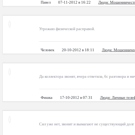
Павел
07-11-2012 в 16:22
Люди
: Мошенничест
Угрожаю физической расправой.
Человек
20-10-2012 в 18:11
Люди
: Мошенниче
Да коллектора звонят, вчера ответила, 6с разговора и н
Фишка
17-10-2012 в 07:31
Люди
: Личные тел
Сил уже нет, звонят и вымагают не существующий долг з