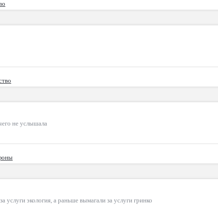
во
ство
ичего не услышала
ефоны
а услуги экология, а раньше вымагали за услуги гринко