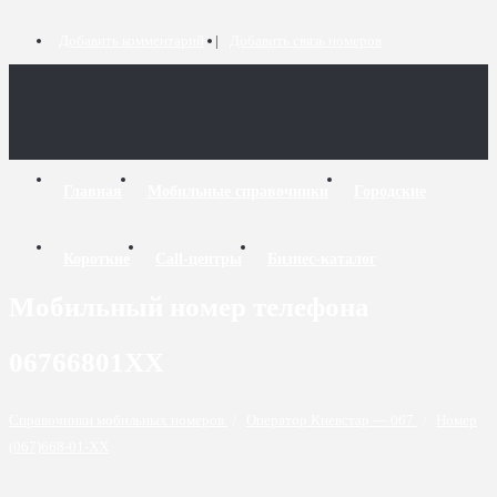
Добавить комментарий
Добавить связь номеров
Главная
Мобильные справочники
Городские
Короткие
Call-центры
Бизнес-каталог
Мобильный номер телефона
06766801XX
Справочники мобильных номеров
/
Оператор Киевстар — 067
/
Номер
(067)668-01-XX