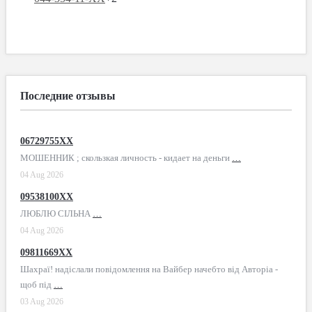
Последние отзывы
06729755XX
МОШЕННИК ; скользкая личность - кидает на деньги
…
04 Aug 2026
09538100XX
ЛЮБЛЮ СІЛЬНА
…
04 Aug 2026
09811669XX
Шахраї! надіслали повідомлення на Вайбер начебто від Авторіа -
щоб під
…
03 Aug 2026