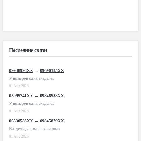
Последние связи
09948998XX
→
09690185XX
У номеров один владелец
01 Aug 2026
05095741XX
→
09846588XX
У номеров один владелец
01 Aug 2026
06630583XX
→
09845879XX
Владельцы номеров знакомы
01 Aug 2026