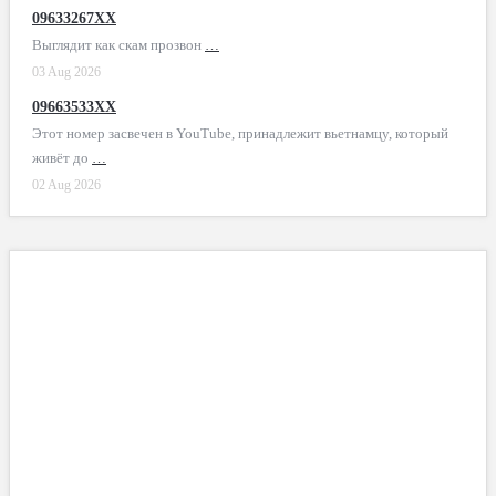
09633267XX
Выглядит как скам прозвон
…
03 Aug 2026
09663533XX
Этот номер засвечен в YouTube, принадлежит вьетнамцу, который
живёт до
…
02 Aug 2026