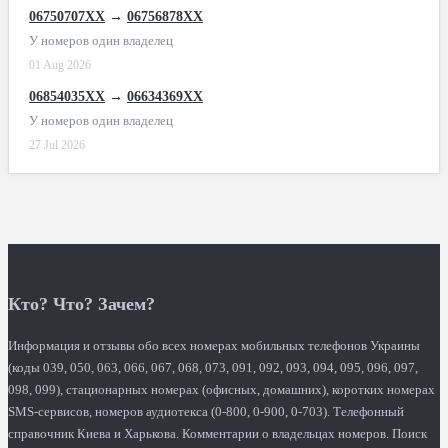
06750707XX
→
06756878XX
У номеров один владелец
01 Aug 2026
06854035XX
→
06634369XX
У номеров один владелец
27 Jul 2026
Кто? Что? Зачем?
Информация и отзывы обо всех номерах мобильных телефонов Украины
(коды 039, 050, 063, 066, 067, 068, 073, 091, 092, 093, 094, 095, 096, 097,
098, 099), стационарных номерах (офисных, домашних), коротких номерах
SMS-сервисов, номеров аудиотекса (0-800, 0-900, 0-703). Телефонный
справочник Киева и Харькова. Комментарии о владельцах номеров. Поиск