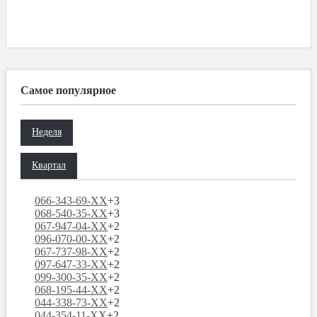
Самое популярное
Неделя
Квартал
066-343-69-XX
+3
068-540-35-XX
+3
067-947-04-XX
+2
096-070-00-XX
+2
067-737-98-XX
+2
097-647-33-XX
+2
099-300-35-XX
+2
068-195-44-XX
+2
044-338-73-XX
+2
044-354-11-XX
+2