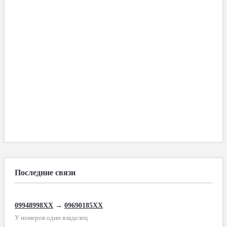
Последние связи
09948998XX
→
09690185XX
У номеров один владелец