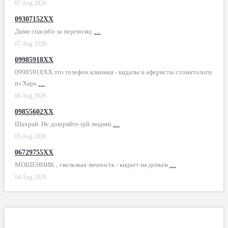
07 Aug 2026
09307152XX
Диме спасибо за перевозку
…
07 Aug 2026
09985918XX
09985918XX это телефон клиники - кидалы и аферисты стоматологи
из Харь
…
06 Aug 2026
09855602XX
Шахрай. Не довіряйте цій людині
…
05 Aug 2026
06729755XX
МОШЕННИК ; скользкая личность - кидает на деньги
…
04 Aug 2026