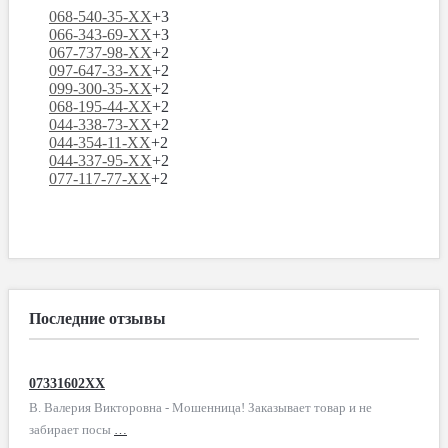
068-540-35-XX
+3
066-343-69-XX
+3
067-737-98-XX
+2
097-647-33-XX
+2
099-300-35-XX
+2
068-195-44-XX
+2
044-338-73-XX
+2
044-354-11-XX
+2
044-337-95-XX
+2
077-117-77-XX
+2
Последние отзывы
07331602XX
В. Валерия Викторовна - Мошенница! Заказывает товар и не
забирает посы
…