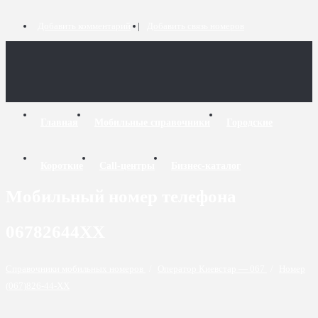
Добавить комментарий
Добавить связь номеров
Главная
Мобильные справочники
Городские
Короткие
Call-центры
Бизнес-каталог
Мобильный номер телефона
06782644XX
Справочники мобильных номеров
/
Оператор Киевстар — 067
/
Номер
(067)826-44-XX