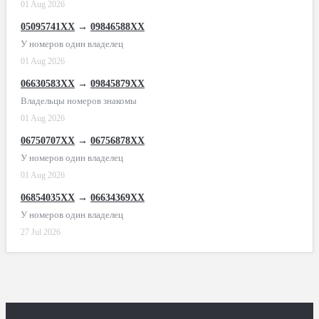
01 Aug 2026
05095741XX
→
09846588XX
У номеров один владелец
01 Aug 2026
06630583XX
→
09845879XX
Владельцы номеров знакомы
01 Aug 2026
06750707XX
→
06756878XX
У номеров один владелец
01 Aug 2026
06854035XX
→
06634369XX
У номеров один владелец
27 Jul 2026