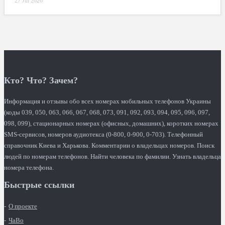
27 Jul 2026
Кто? Что? Зачем?
Информация и отзывы обо всех номерах мобильных телефонов Украины
(коды 039, 050, 063, 066, 067, 068, 073, 091, 092, 093, 094, 095, 096, 097,
098, 099), стационарных номерах (офисных, домашних), коротких номерах
SMS-сервисов, номеров аудиотекса (0-800, 0-900, 0-703). Телефонный
справочник Киева и Харькова. Комментарии о владельцах номеров. Поиск
людей по номерам телефонов. Найти человека по фамилии. Узнать владельца
номера телефона.
Быстрые ссылки
О проекте
ЧаВо