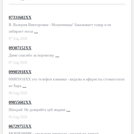
07331602XX
В. Валерия Викторовна - Мошенница! Заказывает товар и не
забирает посы
…
07 Aug 2026
09307152XX
Диме спасибо за перевозку
…
07 Aug 2026
09985918XX
09985918XX это телефон клиники - кидалы и аферисты стоматологи
из Харь
…
06 Aug 2026
09855602XX
Шахрай. Не довіряйте цій людині
…
05 Aug 2026
06729755XX
МОШЕННИК ; скользкая личность - кидает на деньги
…