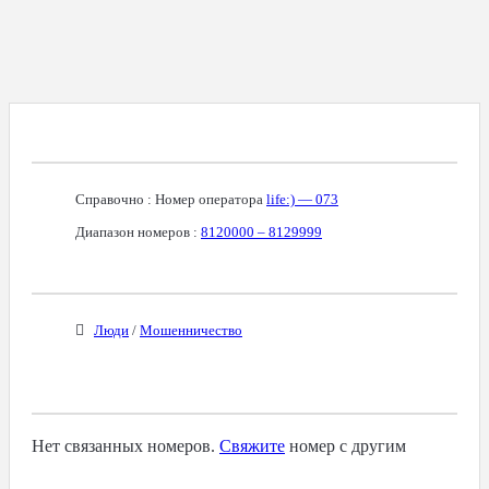
Справочная Информация О Номере
Справочно : Номер оператора
life:) — 073
Диапазон номеров :
8120000 – 8129999
Бизнес-Категории
Люди
/
Мошенничество
Связанные Номера
Нет связанных номеров.
Свяжите
номер с другим