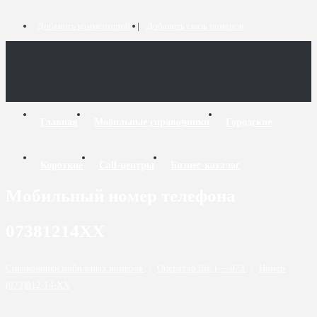
Добавить комментарий
Добавить связь номеров
Главная
Мобильные справочники
Городские
Короткие
Call-центры
Бизнес-каталог
Мобильный номер телефона
07381214XX
Справочники мобильных номеров
/
Оператор life:) — 073
/
Номер
(073)812-14-XX