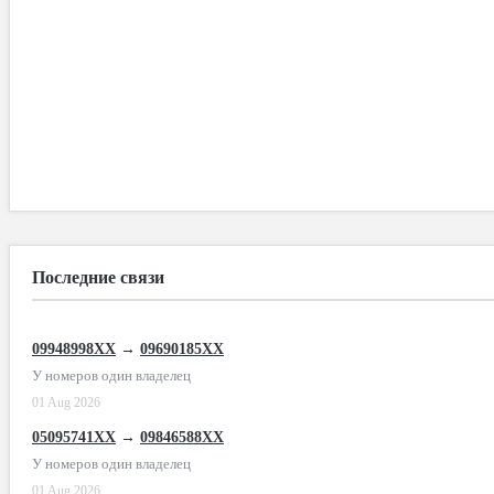
Последние связи
09948998XX
→
09690185XX
У номеров один владелец
01 Aug 2026
05095741XX
→
09846588XX
У номеров один владелец
01 Aug 2026