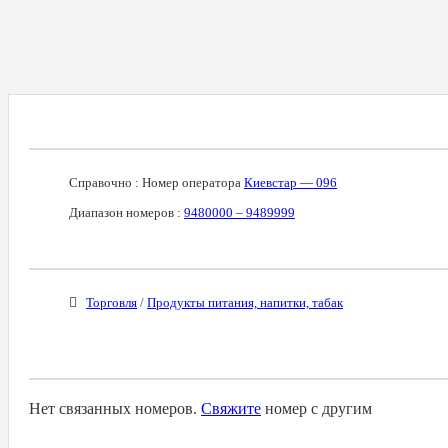
Справочная Информация О Номере
Справочно : Номер оператора
Киевстар — 096
Диапазон номеров :
9480000 – 9489999
Бизнес-Категории
Торговля
/
Продукты питания, напитки, табак
Связанные Номера
Нет связанных номеров.
Свяжите
номер с другим