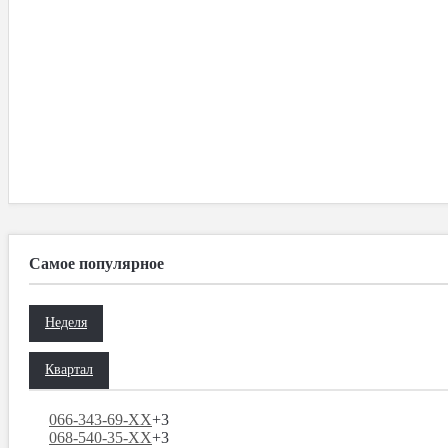
Самое популярное
Неделя
Квартал
066-343-69-XX
+3
068-540-35-XX
+3