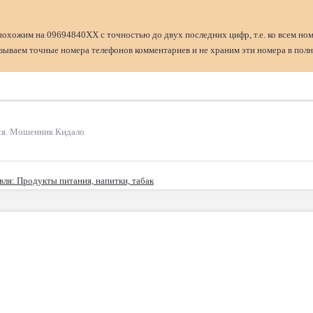
похожим на 09694840XX с точностью до двух последних цифр, т.е. ко всем но
ываем точные номера телефонов комментариев и не храним эти номера в полн
лся. Мошенник Кидало
вля
: Продукты питания, напитки, табак