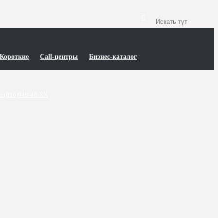
Короткие
Call-центры
Бизнес-каталог
р (096)948-40-XX