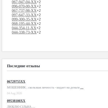
067-947-04-XX
+2
096-070-00-XX
+2
067-737-98-XX
+2
097-647-33-XX
+2
099-300-35-XX
+2
068-195-44-XX
+2
044-354-11-XX
+2
044-338-73-XX
+2
Последние отзывы
06729755XX
МОШЕННИК ; скользкая личность - кидает на деньги
…
04 Aug 2026
09538100XX
ЛЮБЛЮ СІЛЬНА
…