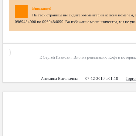
Внимание!
На этой странице вы видите комментарии ко всем номерам, 
0969484000 по 0969484099. Во избежание мошенничества, мы не указ
Р. Сергей Иванович Взял на реализацию Кофе и потеря
Ангелина Витальевна
07-12-2019 в 01:18
Торго