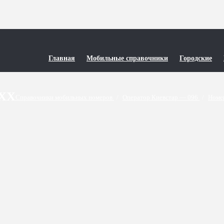
Главная
Мобильные справочники
Городские
0XX
Справочники мобильных номеров
/
Оператор Киевстар — 096
/
Номе