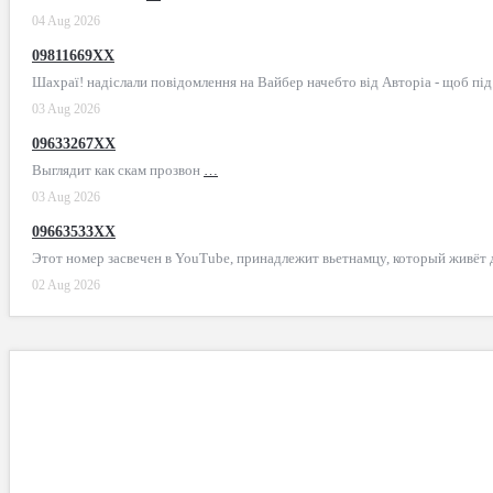
04 Aug 2026
09811669XX
Шахраї! надіслали повідомлення на Вайбер начебто від Авторіа - щоб пі
03 Aug 2026
09633267XX
Выглядит как скам прозвон
…
03 Aug 2026
09663533XX
Этот номер засвечен в YouTube, принадлежит вьетнамцу, который живёт
02 Aug 2026