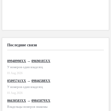
Последние связи
09948998XX
→
09690185XX
У номеров один владелец
01 Aug 2026
05095741XX
→
09846588XX
У номеров один владелец
01 Aug 2026
06630583XX
→
09845879XX
Владельцы номеров знакомы