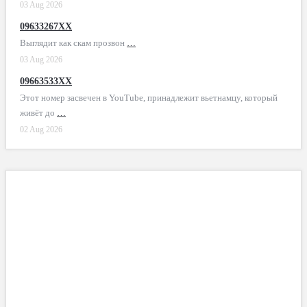
03 Aug 2026
09633267XX
Выглядит как скам прозвон
…
03 Aug 2026
09663533XX
Этот номер засвечен в YouTube, принадлежит вьетнамцу, который
живёт до
…
02 Aug 2026