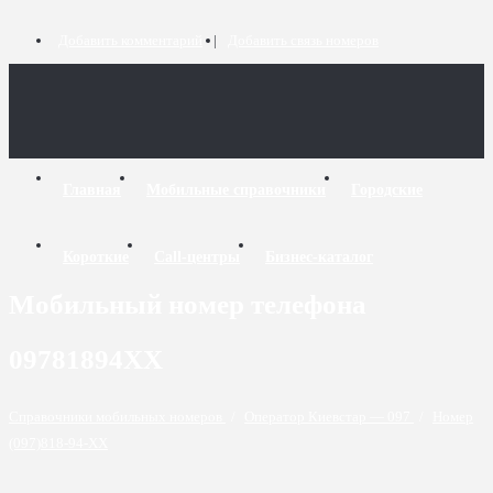
Добавить комментарий
Добавить связь номеров
Главная
Мобильные справочники
Городские
Короткие
Call-центры
Бизнес-каталог
Мобильный номер телефона
09781894XX
Справочники мобильных номеров
/
Оператор Киевстар — 097
/
Номер
(097)818-94-XX