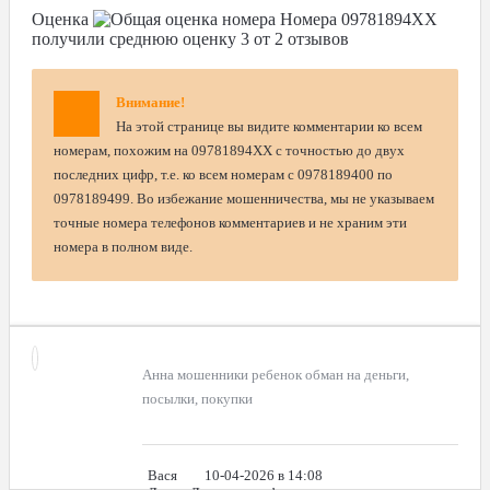
Оценка
Номера
09781894XX
получили среднюю оценку
3
от
2
отзывов
Внимание!
На этой странице вы видите комментарии ко всем
номерам, похожим на 09781894XX с точностью до двух
последних цифр, т.е. ко всем номерам с 0978189400 по
0978189499. Во избежание мошенничества, мы не указываем
точные номера телефонов комментариев и не храним эти
номера в полном виде.
Анна мошенники ребенок обман на деньги,
посылки, покупки
Вася
10-04-2026 в 14:08