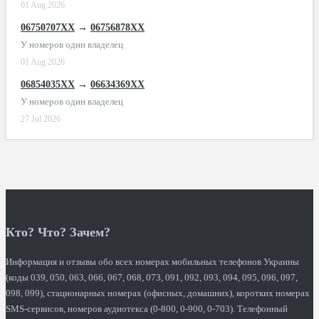
01 Aug 2026
06750707XX
→
06756878XX
У номеров один владелец
01 Aug 2026
06854035XX
→
06634369XX
У номеров один владелец
27 Jul 2026
Кто? Что? Зачем?
Информация и отзывы обо всех номерах мобильных телефонов Украины
(коды 039, 050, 063, 066, 067, 068, 073, 091, 092, 093, 094, 095, 096, 097,
098, 099), стационарных номерах (офисных, домашних), коротких номерах
SMS-сервисов, номеров аудиотекса (0-800, 0-900, 0-703). Телефонный