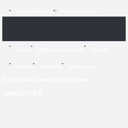
Добавить комментарий
Добавить связь номеров
Главная
Мобильные справочники
Городские
Короткие
Call-центры
Бизнес-каталог
Городской номер телефона
38044373XX