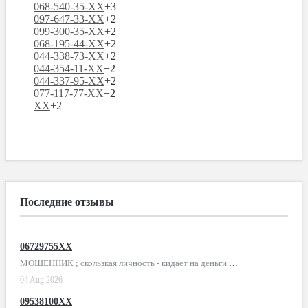
068-540-35-XX
+3
097-647-33-XX
+2
099-300-35-XX
+2
068-195-44-XX
+2
044-338-73-XX
+2
044-354-11-XX
+2
044-337-95-XX
+2
077-117-77-XX
+2
XX
+2
Последние отзывы
06729755XX
МОШЕННИК ; скользкая личность - кидает на деньги
…
04 Aug 2026
09538100XX