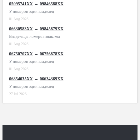
05095741XX
→
09846588XX
У номеров один владелец
01 Aug 2026
06630583XX
→
09845879XX
Владельцы номеров знакомы
01 Aug 2026
06750707XX
→
06756878XX
У номеров один владелец
01 Aug 2026
06854035XX
→
06634369XX
У номеров один владелец
27 Jul 2026