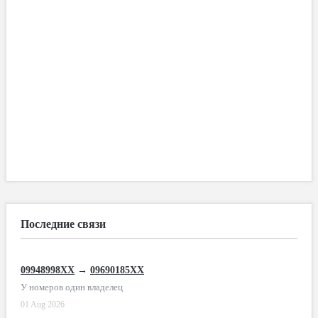
Последние связи
09948998XX
→
09690185XX
У номеров один владелец
01 Aug 2026