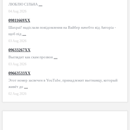
ЛЮБЛЮ СІЛЬНА
…
04 Aug 2026
09811669XX
Шахраї! надіслали повідомлення на Вайбер начебто від Авторіа -
щоб під
…
03 Aug 2026
09633267XX
Выглядит как скам прозвон
…
03 Aug 2026
09663533XX
Этот номер засвечен в YouTube, принадлежит вьетнамцу, который
живёт до
…
02 Aug 2026