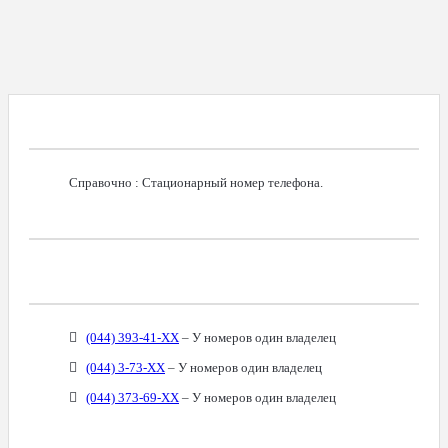
Справочная Информация О Номере
Справочно : Стационарный номер телефона.
Возможное Местонахождение Владельца
Связанные Номера
(044) 393-41-XX
– У номеров один владелец
(044) 3-73-XX
– У номеров один владелец
(044) 373-69-XX
– У номеров один владелец