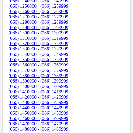
(066) 1240000 - (066) 1249999
(066) 1250000 - (066) 1259999
(066) 1260000 - (066) 1269999
(066) 1270000 - (066) 1279999
(066) 1280000 - (066) 1289999
(066) 1290000 - (066) 1299999
(066) 1300000 - (066) 1309999
(066) 1310000 - (066) 1319999
(066) 1320000 - (066) 1329999
(066) 1330000 - (066) 1339999
(066) 1340000 - (066) 1349999
(066) 1350000 - (066) 1359999
(066) 1360000 - (066) 1369999
(066) 1370000 - (066) 1379999
(066) 1380000 - (066) 1389999
(066) 1390000 - (066) 1399999
(066) 1400000 - (066) 1409999
(066) 1410000 - (066) 1419999
(066) 1420000 - (066) 1429999
(066) 1430000 - (066) 1439999
(066) 1440000 - (066) 1449999
(066) 1450000 - (066) 1459999
(066) 1460000 - (066) 1469999
(066) 1470000 - (066) 1479999
(066) 1480000 - (066) 1489999