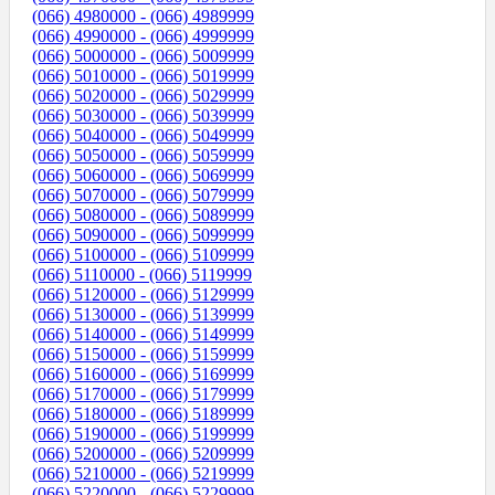
(066) 4980000 - (066) 4989999
(066) 4990000 - (066) 4999999
(066) 5000000 - (066) 5009999
(066) 5010000 - (066) 5019999
(066) 5020000 - (066) 5029999
(066) 5030000 - (066) 5039999
(066) 5040000 - (066) 5049999
(066) 5050000 - (066) 5059999
(066) 5060000 - (066) 5069999
(066) 5070000 - (066) 5079999
(066) 5080000 - (066) 5089999
(066) 5090000 - (066) 5099999
(066) 5100000 - (066) 5109999
(066) 5110000 - (066) 5119999
(066) 5120000 - (066) 5129999
(066) 5130000 - (066) 5139999
(066) 5140000 - (066) 5149999
(066) 5150000 - (066) 5159999
(066) 5160000 - (066) 5169999
(066) 5170000 - (066) 5179999
(066) 5180000 - (066) 5189999
(066) 5190000 - (066) 5199999
(066) 5200000 - (066) 5209999
(066) 5210000 - (066) 5219999
(066) 5220000 - (066) 5229999