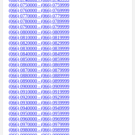
(066) 0750000 - (066) 0759999
(066) 0760000 - (066) 0769999
(066) 0770000 - (066) 0779999
(066) 0780000 - (066) 0789999
(066) 0790000 - (066) 0799999
(066) 0800000 - (066) 0809999
(066) 0810000 - (066) 0819999
(066) 0820000 - (066) 0829999
(066) 0830000 - (066) 0839999
(066) 0840000 - (066) 0849999
(066) 0850000 - (066) 0859999
(066) 0860000 - (066) 0869999
(066) 0870000 - (066) 0879999
(066) 0880000 - (066) 0889999
(066) 0890000 - (066) 0899999
(066) 0900000 - (066) 0909999
(066) 0910000 - (066) 0919999
(066) 0920000 - (066) 0929999
(066) 0930000 - (066) 0939999
(066) 0940000 - (066) 0949999
(066) 0950000 - (066) 0959999
(066) 0960000 - (066) 0969999
(066) 0970000 - (066) 0979999
(066) 0980000 - (066) 0989999