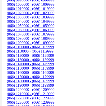
(066) 0990000 - (066) 0999999
(066) 1000000 - (066) 1009999
(066) 1010000 - (066) 1019999
(066) 1020000 - (066) 1029999
(066) 1030000 - (066) 1039999
(066) 1040000 - (066) 1049999
(066) 1050000 - (066) 1059999
(066) 1060000 - (066) 1069999
(066) 1070000 - (066) 1079999
(066) 1080000 - (066) 1089999
(066) 1090000 - (066) 1099999
(066) 1100000 - (066) 1109999
(066) 1110000 - (066) 1119999
(066) 1120000 - (066) 1129999
(066) 1130000 - (066) 1139999
(066) 1140000 - (066) 1149999
(066) 1150000 - (066) 1159999
(066) 1160000 - (066) 1169999
(066) 1170000 - (066) 1179999
(066) 1180000 - (066) 1189999
(066) 1190000 - (066) 1199999
(066) 1200000 - (066) 1209999
(066) 1210000 - (066) 1219999
(066) 1220000 - (066) 1229999
(066) 1230000 - (066) 1239999