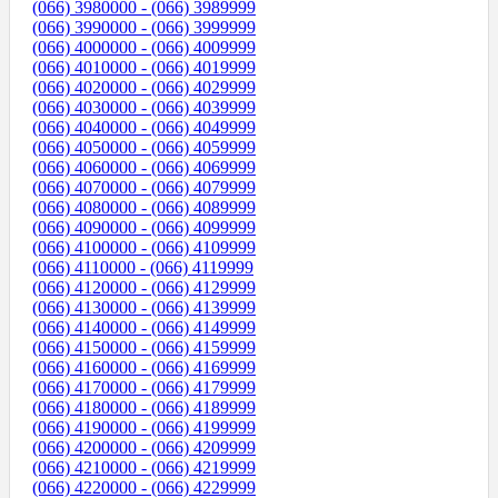
(066) 3980000 - (066) 3989999
(066) 3990000 - (066) 3999999
(066) 4000000 - (066) 4009999
(066) 4010000 - (066) 4019999
(066) 4020000 - (066) 4029999
(066) 4030000 - (066) 4039999
(066) 4040000 - (066) 4049999
(066) 4050000 - (066) 4059999
(066) 4060000 - (066) 4069999
(066) 4070000 - (066) 4079999
(066) 4080000 - (066) 4089999
(066) 4090000 - (066) 4099999
(066) 4100000 - (066) 4109999
(066) 4110000 - (066) 4119999
(066) 4120000 - (066) 4129999
(066) 4130000 - (066) 4139999
(066) 4140000 - (066) 4149999
(066) 4150000 - (066) 4159999
(066) 4160000 - (066) 4169999
(066) 4170000 - (066) 4179999
(066) 4180000 - (066) 4189999
(066) 4190000 - (066) 4199999
(066) 4200000 - (066) 4209999
(066) 4210000 - (066) 4219999
(066) 4220000 - (066) 4229999