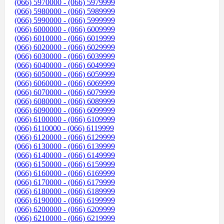
(066) 5970000 - (066) 5979999
(066) 5980000 - (066) 5989999
(066) 5990000 - (066) 5999999
(066) 6000000 - (066) 6009999
(066) 6010000 - (066) 6019999
(066) 6020000 - (066) 6029999
(066) 6030000 - (066) 6039999
(066) 6040000 - (066) 6049999
(066) 6050000 - (066) 6059999
(066) 6060000 - (066) 6069999
(066) 6070000 - (066) 6079999
(066) 6080000 - (066) 6089999
(066) 6090000 - (066) 6099999
(066) 6100000 - (066) 6109999
(066) 6110000 - (066) 6119999
(066) 6120000 - (066) 6129999
(066) 6130000 - (066) 6139999
(066) 6140000 - (066) 6149999
(066) 6150000 - (066) 6159999
(066) 6160000 - (066) 6169999
(066) 6170000 - (066) 6179999
(066) 6180000 - (066) 6189999
(066) 6190000 - (066) 6199999
(066) 6200000 - (066) 6209999
(066) 6210000 - (066) 6219999