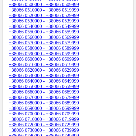
+38066 0500000 - +38066 0509999
+38066 0510000 - +38066 0519999
+38066 0520000 - +38066 0529999
+38066 0530000 - +38066 0539999
+38066 0540000 - +38066 0549999
+38066 0550000 - +38066 0559999
+38066 0560000 - +38066 0569999
+38066 0570000 - +38066 0579999
+38066 0580000 - +38066 0589999
+38066 0590000 - +38066 0599999
+38066 0600000 - +38066 0609999
+38066 0610000 - +38066 0619999
+38066 0620000 - +38066 0629999
+38066 0630000 - +38066 0639999
+38066 0640000 - +38066 0649999
+38066 0650000 - +38066 0659999
+38066 0660000 - +38066 0669999
+38066 0670000 - +38066 0679999
+38066 0680000 - +38066 0689999
+38066 0690000 - +38066 0699999
+38066 0700000 - +38066 0709999
+38066 0710000 - +38066 0719999
+38066 0720000 - +38066 0729999
+38066 0730000 - +38066 0739999
+38066 0740000 - +38066 0749999