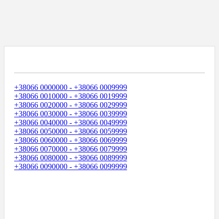
Диапазоны Телефонных Номеров
+38066 0000000 - +38066 0009999
+38066 0010000 - +38066 0019999
+38066 0020000 - +38066 0029999
+38066 0030000 - +38066 0039999
+38066 0040000 - +38066 0049999
+38066 0050000 - +38066 0059999
+38066 0060000 - +38066 0069999
+38066 0070000 - +38066 0079999
+38066 0080000 - +38066 0089999
+38066 0090000 - +38066 0099999