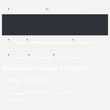
Добавить комментарий
Добавить связь номеров
Главная
Мобильные справочники
Городские
Короткие
Call-центры
Бизнес-каталог
Диапазоны номеров в формате
+38066 XXXXXXX
Справочники мобильных номеров
/
Оператор МТС — 066
/
Формат
+38066 XXXXXXX