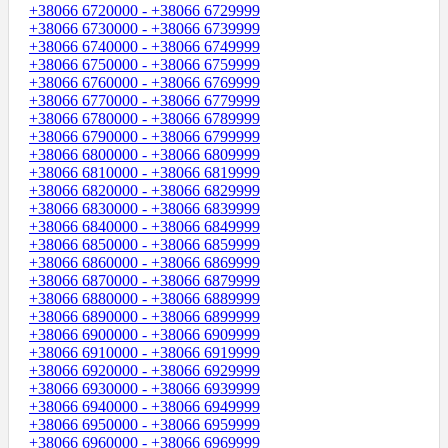
+38066 6720000 - +38066 6729999
+38066 6730000 - +38066 6739999
+38066 6740000 - +38066 6749999
+38066 6750000 - +38066 6759999
+38066 6760000 - +38066 6769999
+38066 6770000 - +38066 6779999
+38066 6780000 - +38066 6789999
+38066 6790000 - +38066 6799999
+38066 6800000 - +38066 6809999
+38066 6810000 - +38066 6819999
+38066 6820000 - +38066 6829999
+38066 6830000 - +38066 6839999
+38066 6840000 - +38066 6849999
+38066 6850000 - +38066 6859999
+38066 6860000 - +38066 6869999
+38066 6870000 - +38066 6879999
+38066 6880000 - +38066 6889999
+38066 6890000 - +38066 6899999
+38066 6900000 - +38066 6909999
+38066 6910000 - +38066 6919999
+38066 6920000 - +38066 6929999
+38066 6930000 - +38066 6939999
+38066 6940000 - +38066 6949999
+38066 6950000 - +38066 6959999
+38066 6960000 - +38066 6969999