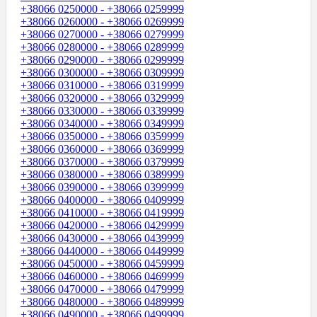
+38066 0250000 - +38066 0259999
+38066 0260000 - +38066 0269999
+38066 0270000 - +38066 0279999
+38066 0280000 - +38066 0289999
+38066 0290000 - +38066 0299999
+38066 0300000 - +38066 0309999
+38066 0310000 - +38066 0319999
+38066 0320000 - +38066 0329999
+38066 0330000 - +38066 0339999
+38066 0340000 - +38066 0349999
+38066 0350000 - +38066 0359999
+38066 0360000 - +38066 0369999
+38066 0370000 - +38066 0379999
+38066 0380000 - +38066 0389999
+38066 0390000 - +38066 0399999
+38066 0400000 - +38066 0409999
+38066 0410000 - +38066 0419999
+38066 0420000 - +38066 0429999
+38066 0430000 - +38066 0439999
+38066 0440000 - +38066 0449999
+38066 0450000 - +38066 0459999
+38066 0460000 - +38066 0469999
+38066 0470000 - +38066 0479999
+38066 0480000 - +38066 0489999
+38066 0490000 - +38066 0499999