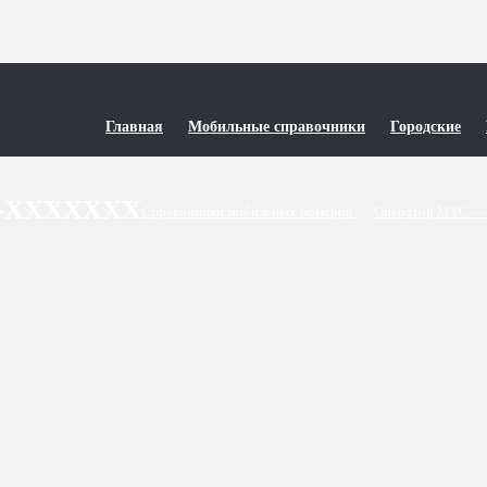
Главная
Мобильные справочники
Городские
66-XXXXXXX
Справочники мобильных номеров
/
Оператор МТС —