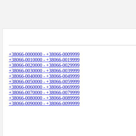
Диапазоны Телефонных Номеров
+38066-0000000 - +38066-0009999
+38066-0010000 - +38066-0019999
+38066-0020000 - +38066-0029999
+38066-0030000 - +38066-0039999
+38066-0040000 - +38066-0049999
+38066-0050000 - +38066-0059999
+38066-0060000 - +38066-0069999
+38066-0070000 - +38066-0079999
+38066-0080000 - +38066-0089999
+38066-0090000 - +38066-0099999