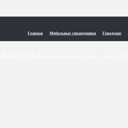
Главная
Мобильные справочники
Городские
6-XXX-XX-XX
Справочники мобильных номеров
/
Оператор МТС