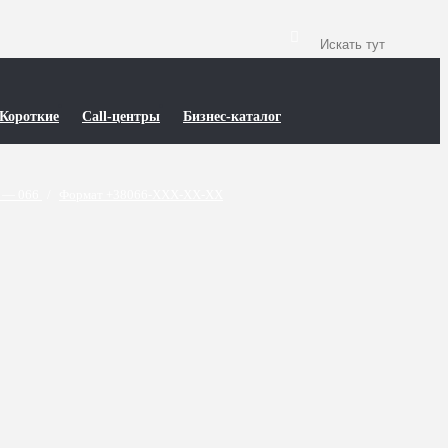
Короткие
Call-центры
Бизнес-каталог
 — 066
/
Формат +38066-XXX-XX-XX