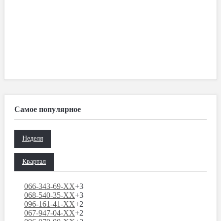
Самое популярное
Неделя
Квартал
066-343-69-XX
+3
068-540-35-XX
+3
096-161-41-XX
+2
067-947-04-XX
+2