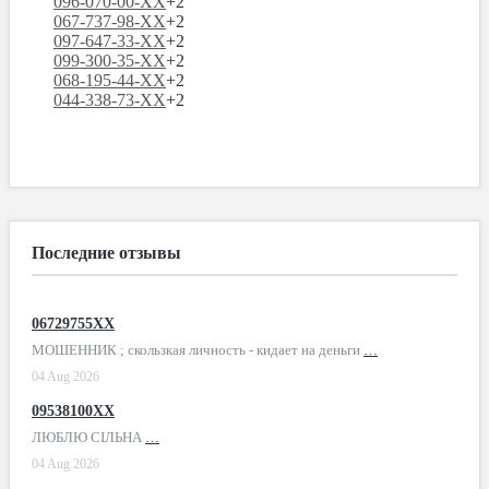
096-070-00-XX
+2
067-737-98-XX
+2
097-647-33-XX
+2
099-300-35-XX
+2
068-195-44-XX
+2
044-338-73-XX
+2
Последние отзывы
06729755XX
МОШЕННИК ; скользкая личность - кидает на деньги
…
04 Aug 2026
09538100XX
ЛЮБЛЮ СІЛЬНА
…
04 Aug 2026