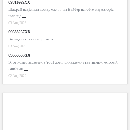
09811669XX
Шахраї! надіслали повідомлення на Вайбер начебто від Авторіа -
щоб під
…
03 Aug 2026
09633267XX
Выглядит как скам прозвон
…
03 Aug 2026
09663533XX
Этот номер засвечен в YouTube, принадлежит вьетнамцу, который
живёт до
…
02 Aug 2026