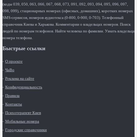
(коды 039, 050, 063, 066, 067, 068, 073, 091, 092, 093, 094, 095, 096, 097,
098, 099), стационарных номерах (офисных, домашних), коротких номерах
SMS-сервисов, номеров аудиотекса (0-800, 0-900, 0-703). Телефонный
справочник Киева и Харькова. Комментарии о владельцах номеров. Поиск
людей по номерам телефонов. Найти человека по фамилии. Узнать владельца
номера телефона.
Быстрые ссылки
О проекте
ЧаВо
Реклама на сайте
Конфиденциальность
Правила
Контакты
Психотерапевт Киев
Мобильные номера
Городские справочники