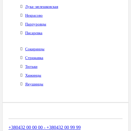
Лука- мелешковская
Некрасово
Парпуровцы
Писаревка
Сокиринцы
Стрижавка
Тютьки
Хижинцы
Якушинцы
Диапазоны Телефонных Номеров
+380432 00 00 00 - +380432 00 99 99