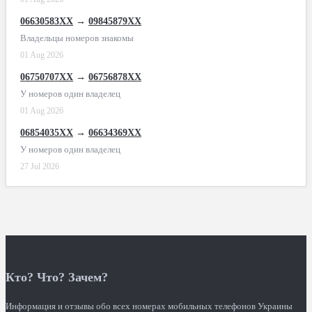
06630583XX
→
09845879XX
Владельцы номеров знакомы
01 Aug 2026
06750707XX
→
06756878XX
У номеров один владелец
01 Aug 2026
06854035XX
→
06634369XX
У номеров один владелец
27 Jul 2026
Кто? Что? Зачем?
Информация и отзывы обо всех номерах мобильных телефонов Украины