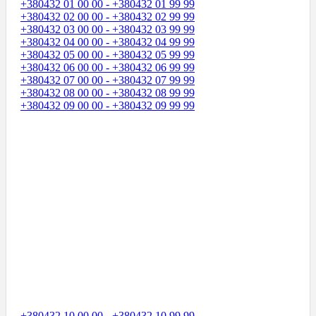
+380432 01 00 00 - +380432 01 99 99
+380432 02 00 00 - +380432 02 99 99
+380432 03 00 00 - +380432 03 99 99
+380432 04 00 00 - +380432 04 99 99
+380432 05 00 00 - +380432 05 99 99
+380432 06 00 00 - +380432 06 99 99
+380432 07 00 00 - +380432 07 99 99
+380432 08 00 00 - +380432 08 99 99
+380432 09 00 00 - +380432 09 99 99
+380432 10 00 00 - +380432 10 99 99