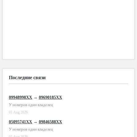
Последние связи
09948998XX
→
09690185XX
У номеров один владелец
01 Aug 2026
05095741XX
→
09846588XX
У номеров один владелец
01 Aug 2026