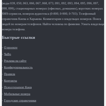
(коды 039, 050, 063, 066, 067, 068, 073, 091, 092, 093, 094, 095, 096, 097,
098, 099), стационарных номерах (офисных, домашних), коротких номерах
SMS-сервисов, номеров аудиотекса (0-800, 0-900, 0-703). Телефонный
справочник Киева и Харькова. Комментарии о владельцах номеров. Поиск
людей по номерам телефонов. Найти человека по фамилии. Узнать владельца
номера телефона.
Быстрые ссылки
О проекте
ЧаВо
Реклама на сайте
Конфиденциальность
Правила
Контакты
Психотерапевт Киев
Мобильные номера
Городские справочники