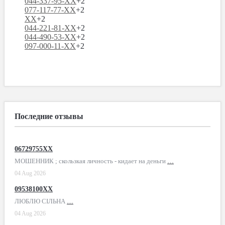
044-337-95-XX
+2
077-117-77-XX
+2
XX
+2
044-221-81-XX
+2
044-490-53-XX
+2
097-000-11-XX
+2
Последние отзывы
06729755XX
МОШЕННИК ; скользкая личность - кидает на деньги
…
04 Aug 2026
09538100XX
ЛЮБЛЮ СІЛЬНА
…
04 Aug 2026