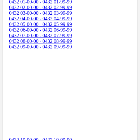
0432 01-00-00 - 0432 01-99-99
0432 02-00-00 - 0432 02-99-99
0432 03-00-00 - 0432 03-99-99
0432 04-00-00 - 0432 04-99-99
0432 05-00-00 - 0432 05-99-99
0432 06-00-00 - 0432 06-99-99
0432 07-00-00 - 0432 07-99-99
0432 08-00-00 - 0432 08-99-99
0432 09-00-00 - 0432 09-99-99
0432 10-00-00 - 0432 10-99-99