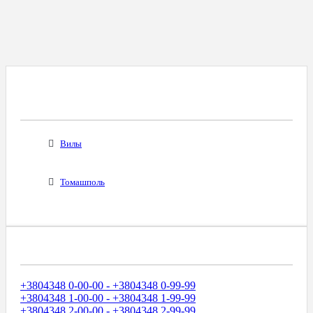
Все Города С Таким Же Междугородним
Кодом
Вилы
Томашполь
Диапазоны Телефонных Номеров
+3804348 0-00-00 - +3804348 0-99-99
+3804348 1-00-00 - +3804348 1-99-99
+3804348 2-00-00 - +3804348 2-99-99