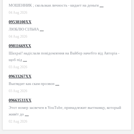
МОШЕННИК ; скользкая личность - кидает на деньги
…
04 Aug 2026
09538100XX
ЛЮБЛЮ СІЛЬНА
…
04 Aug 2026
09811669XX
Шахраї! надіслали повідомлення на Вайбер начебто від Авторіа -
щоб під
…
03 Aug 2026
09633267XX
Выглядит как скам прозвон
…
03 Aug 2026
09663533XX
Этот номер засвечен в YouTube, принадлежит вьетнамцу, который
живёт до
…
02 Aug 2026