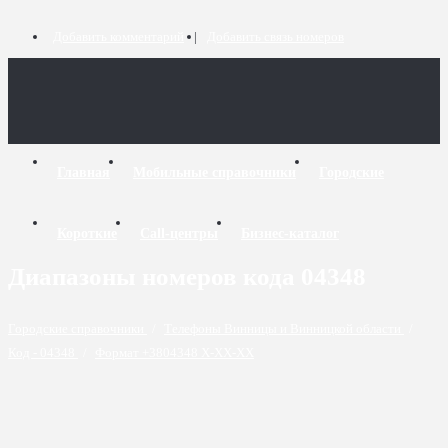
Добавить комментарий
Добавить связь номеров
Главная
Мобильные справочники
Городские
Короткие
Call-центры
Бизнес-каталог
Диапазоны номеров кода 04348
Городские справочники
/
Телефоны Винницы и Винницкой области
/
Код - 04348
/
Формат +3804348 X-XX-XX