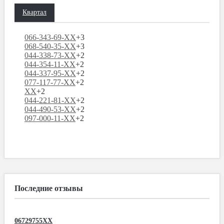
Квартал
066-343-69-XX
+3
068-540-35-XX
+3
044-338-73-XX
+2
044-354-11-XX
+2
044-337-95-XX
+2
077-117-77-XX
+2
XX
+2
044-221-81-XX
+2
044-490-53-XX
+2
097-000-11-XX
+2
Последние отзывы
06729755XX