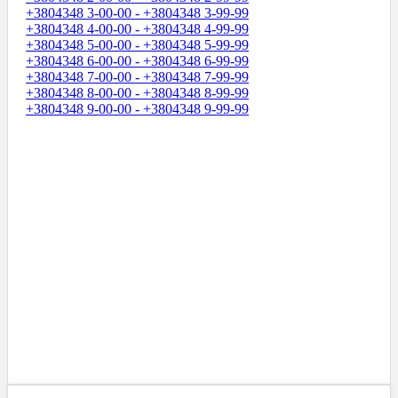
+3804348 3-00-00 - +3804348 3-99-99
+3804348 4-00-00 - +3804348 4-99-99
+3804348 5-00-00 - +3804348 5-99-99
+3804348 6-00-00 - +3804348 6-99-99
+3804348 7-00-00 - +3804348 7-99-99
+3804348 8-00-00 - +3804348 8-99-99
+3804348 9-00-00 - +3804348 9-99-99