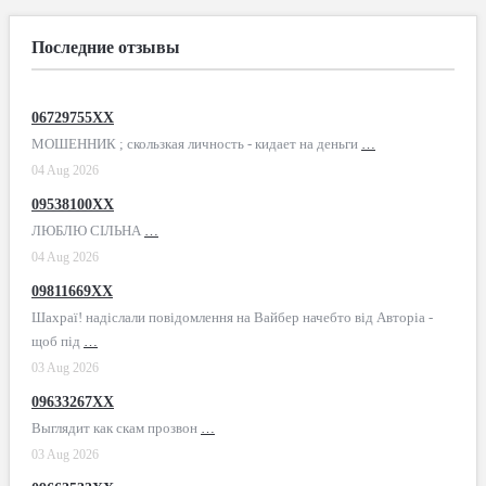
Последние отзывы
06729755XX
МОШЕННИК ; скользкая личность - кидает на деньги
…
04 Aug 2026
09538100XX
ЛЮБЛЮ СІЛЬНА
…
04 Aug 2026
09811669XX
Шахраї! надіслали повідомлення на Вайбер начебто від Авторіа -
щоб під
…
03 Aug 2026
09633267XX
Выглядит как скам прозвон
…
03 Aug 2026