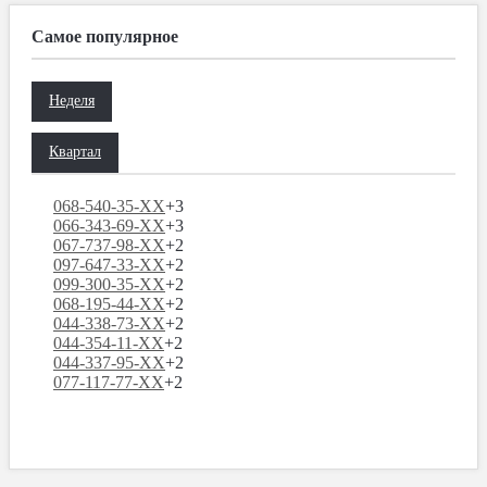
Самое популярное
Неделя
Квартал
068-540-35-XX
+3
066-343-69-XX
+3
067-737-98-XX
+2
097-647-33-XX
+2
099-300-35-XX
+2
068-195-44-XX
+2
044-338-73-XX
+2
044-354-11-XX
+2
044-337-95-XX
+2
077-117-77-XX
+2