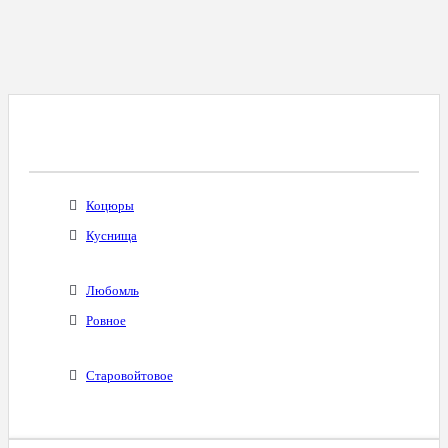
Все Города С Таким Же Междугородним
Кодом
Коцюры
Куснища
Любомль
Ровное
Старовойтовое