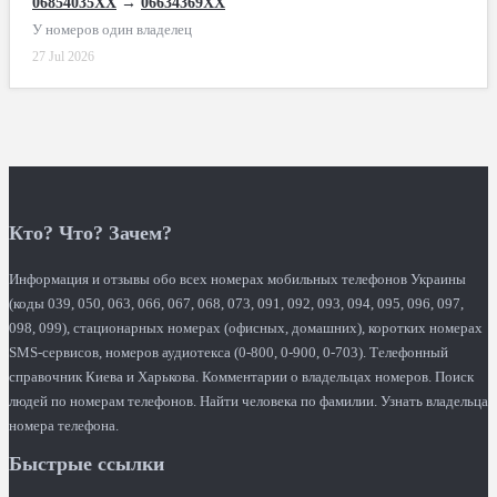
06854035XX
→
06634369XX
У номеров один владелец
27 Jul 2026
Кто? Что? Зачем?
Информация и отзывы обо всех номерах мобильных телефонов Украины
(коды 039, 050, 063, 066, 067, 068, 073, 091, 092, 093, 094, 095, 096, 097,
098, 099), стационарных номерах (офисных, домашних), коротких номерах
SMS-сервисов, номеров аудиотекса (0-800, 0-900, 0-703). Телефонный
справочник Киева и Харькова. Комментарии о владельцах номеров. Поиск
людей по номерам телефонов. Найти человека по фамилии. Узнать владельца
номера телефона.
Быстрые ссылки