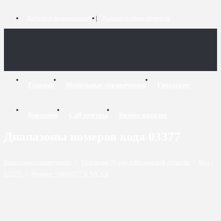
Добавить комментарий
Добавить связь номеров
Главная
Мобильные справочники
Городские
Короткие
Call-центры
Бизнес-каталог
Диапазоны номеров кода 03377
Городские справочники
/
Телефоны Луцка и Волынской области
/
Код -
03377
/
Формат +3803377 X XX XX